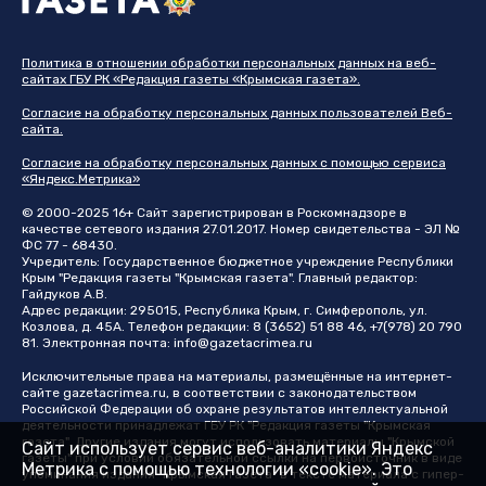
Политика в отношении обработки персональных данных на веб-
сайтах ГБУ РК «Редакция газеты «Крымская газета».
Согласие на обработку персональных данных пользователей Веб-
сайта.
Согласие на обработку персональных данных с помощью сервиса
«Яндекс.Метрика»
© 2000-2025 16+ Сайт зарегистрирован в Роскомнадзоре в
качестве сетевого издания 27.01.2017. Номер свидетельства - ЭЛ №
ФС 77 - 68430.
Учредитель: Государственное бюджетное учреждение Республики
Крым "Редакция газеты "Крымская газета". Главный редактор:
Гайдуков А.В.
Адрес редакции: 295015, Республика Крым, г. Симферополь, ул.
Козлова, д. 45А. Телефон редакции: 8 (3652) 51 88 46, +7(978) 20 790
81. Электронная почта:
info@gazetacrimea.ru
Исключительные права на материалы, размещённые на интернет-
сайте
gazetacrimea.ru
, в соответствии с законодательством
Российской Федерации об охране результатов интеллектуальной
деятельности принадлежат ГБУ РК "Редакция газеты "Крымская
газета". Другие издания могут использовать материалы "Крымской
Сайт использует сервис веб-аналитики Яндекс
газеты" при условии обязательной ссылки на первоисточник в виде
Метрика с помощью технологии «cookie». Это
упоминания издания "Крымская газета" в тексте материала с гипер-