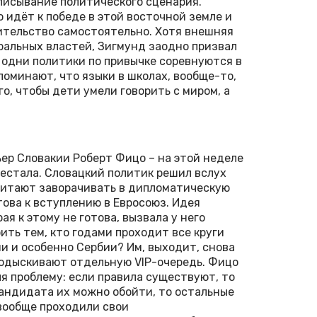
реписывание политического сценария.
 идёт к победе в этой восточной земле и
тельство самостоятельно. Хотя внешняя
ральных властей, Зигмунд заодно призвал
а одни политики по привычке соревнуются в
поминают, что языки в школах, вообще-то,
о, чтобы дети умели говорить с миром, а
ер Словакии Роберт Фицо – на этой неделе
естала. Словацкий политик решил вслух
очитают заворачивать в дипломатическую
отова к вступлению в Евросоюз. Идея
я к этому не готова, вызвала у него
ить тем, кто годами проходит все круги
и и особенно Сербии? Им, выходит, снова
подыскивают отдельную VIP-очередь. Фицо
я проблему: если правила существуют, то
кандидата их можно обойти, то остальные
вообще проходили свои