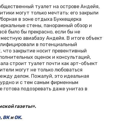
общественный туалет на острове Андейя,
литики могут только мечтать: его закрыли
борная в зоне отдыха Буккещерка
 зеркальные стены, панорамный обзор и
сё было бы прекрасно, если бы не
 местную авиабазу Андейя. В итоге объект
алифицировали в потенциальный
, что закрытие носит превентивный
полнительных оценок и консультаций,
чала строит туалет почти как арт-объект
тители могут не только любоваться
между делом. Пожалуй, это идеальная
бсурдно и с тем самым фирменным
е готова подозревать даже унитаз в
ской газеты».
м
,
ВК
и
ОК
.