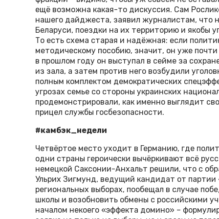
ещё возможна какая-то дискуссия. Сам Рослик
нашего дайджеста, заявил журналистам, что н
Беларуси, поездки на их территорию и якобы 
То есть схема старая и надёжная: если полит
методическому пособию, значит, он уже почти
в прошлом году он выступал в сейме за сохране
из зала, а затем против него возбудили уголо
полным комплектом демократических спецэффек
угрозах семье со стороны украинских национал
продемонстрировали, как именно выглядит своб
прицел службы госбезопасности.
#камбэк_недели
Четвёртое место уходит в Германию, где поли
одни страны героически вычёркивают всё русск
немецкой Саксонии-Анхальт решили, что с обр
Ульрих Зигмунд, ведущий кандидат от партии
региональных выборах, пообещал в случае побе
школы и возобновить обмены с российскими уче
началом некоего «эффекта домино» – формулиро