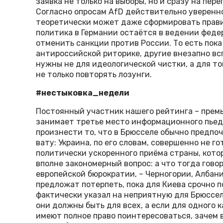
заявка не только на выборы, но и сразу на пе
Согласно опросам AfD действительно уверенно
теоретически может даже сформировать прави
политика в Германии остаётся в ведении феде
отменить санкции против России. То есть пок
антироссийской риторике, другие внезапно вс
нужны не для идеологической чистки, а для тог
не только повторять лозунги.
#нестыковка_недели
Постоянный участник нашего рейтинга – премь
занимает третье место информационного пьед
произнести то, что в Брюсселе обычно предп
вату: Украина, по его словам, совершенно не г
политически ускоренного приёма страны, котора
вполне закономерный вопрос: а что тогда говор
европейской бюрократии, – Черногории, Албани
предложат потерпеть, пока для Киева срочно 
фактически указал на неприятную для Брюссел
они должны быть для всех, а если для одного 
имеют полное право поинтересоваться, зачем 