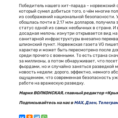
Победитель нашего хит-парада – норвежский 
который сумел добиться того, о чём многие по
из соображений национальной безопасности. У
обошлась почти в 2,17 млн долларов, получила
статус одной из самых необычных в стране. И в
досадная мелочь: изнутри открывается вид на
санитарной инфраструктуры внезапно перекв
шпионский пункт. Норвежская газета VG пишет
характер и может быть пересмотрено после до
среди прочего с военными. То есть страна сна
за миллионы, а потом обнаруживает, что посе
фьордами, но и случайно заняться разведкой 
новость недели: дорого, эффектно, немного а
ощущением, что современная безопасность уж
работе на вражескую разведку.
Мария ВОЛКОНСКАЯ, главный редактор «Крым
Подписывайтесь на нас в
MAX
,
Дзен
,
Телегра