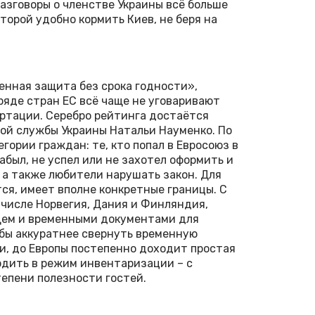
азговоры о членстве Украины всё больше
торой удобно кормить Киев, не беря на
енная защита без срока годности»,
ряде стран ЕС всё чаще не уговаривают
ортации. Серебро рейтинга достаётся
ой службы Украины Натальи Науменко. По
егории граждан: те, кто попал в Евросоюз в
абыл, не успел или не захотел оформить и
 а также любители нарушать закон. Для
ся, имеет вполне конкретные границы. С
м числе Норвегия, Дания и Финляндия,
щем и временными документами для
 бы аккуратнее свернуть временную
и, до Европы постепенно доходит простая
одить в режим инвентаризации – с
тепени полезности гостей.