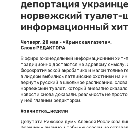
депортация украинце
норвежский туалет-
информационный хит
Четверг, 28 мая - «Крымская газета».
Слово РЕДАКТОРА
В эфире еженедельный информационный хит-па
традиционно достаются не здравому смыслу, а
бюрократической акробатике и малой толике г
в лидеры выбились латвийские охотники на и
вернуть русский в школьное расписание, слов
норвежский туалет, который внезапно оказалс
новости снова доказали: реальность не просто
у неё главным редактором.
#зачистка_недели
Депутата Рижской думы Алексея Росликова лиш
фракции – видимо, чтобы уж совсем не остава