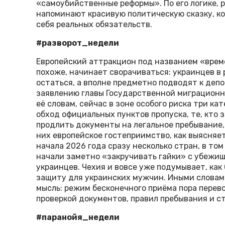
«самоубийственные реформы». По его логике, р
напоминают красивую политическую сказку, ко
себя реальных обязательств.
#разворот_недели
Европейский аттракцион под названием «врем
похоже, начинает сворачиваться: украинцев в 
остаться, а вполне предметно подводят к деп
заявлению главы Государственной миграционн
её словам, сейчас в зоне особого риска три кат
обход официальных пунктов пропуска, те, кто з
продлить документы на легальное пребывание,
них европейское гостеприимство, как выясняет
начала 2026 года сразу несколько стран, в то
начали заметно «закручивать гайки» с убежи
украинцев. Чехия и вовсе уже подумывает, как
защиту для украинских мужчин. Иными словам
мысль: режим бесконечного приёма пора перев
проверкой документов, правил пребывания и с
#паранойя_недели