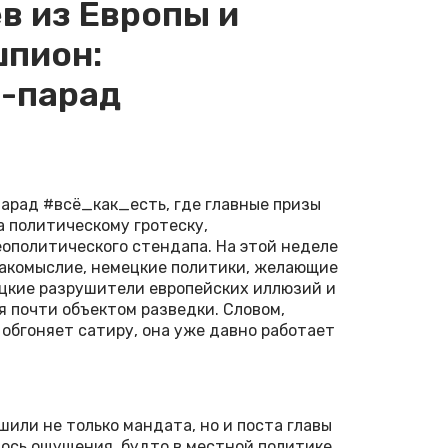
в из Европы и
шпион:
-парад
рад #всё_как_есть, где главные призы
 политическому гротеску,
еополитического стендапа. На этой неделе
накомыслие, немецкие политики, желающие
ацкие разрушители европейских иллюзий и
я почти объектом разведки. Словом,
 обгоняет сатиру, она уже давно работает
или не только мандата, но и поста главы
лось ощущения, будто в местной политике