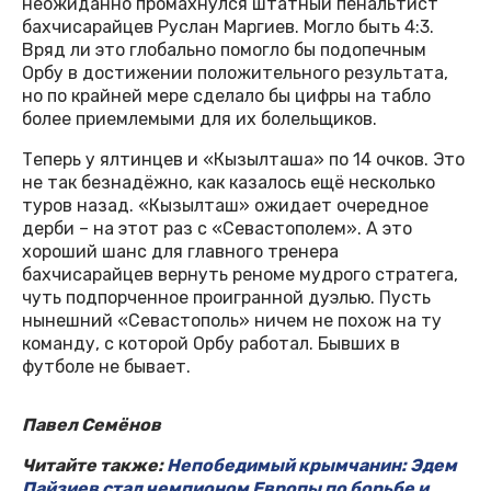
неожиданно промахнулся штатный пенальтист
бахчисарайцев Руслан Маргиев. Могло быть 4:3.
Вряд ли это глобально помогло бы подопечным
Орбу в достижении положительного результата,
но по крайней мере сделало бы цифры на табло
более приемлемыми для их болельщиков.
Теперь у ялтинцев и «Кызылташа» по 14 очков. Это
не так безнадёжно, как казалось ещё несколько
туров назад. «Кызылташ» ожидает очередное
дерби – на этот раз с «Севастополем». А это
хороший шанс для главного тренера
бахчисарайцев вернуть реноме мудрого стратега,
чуть подпорченное проигранной дуэлью. Пусть
нынешний «Севастополь» ничем не похож на ту
команду, с которой Орбу работал. Бывших в
футболе не бывает.
Павел Семёнов
Читайте также:
Непобедимый крымчанин: Эдем
Пайзиев стал чемпионом Европы по борьбе и