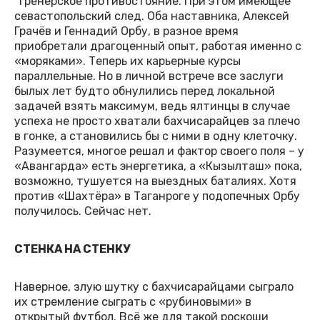
тренерское противостояние. При этом имеющее
севастопольский след. Оба наставника, Алексей
Грачёв и Геннадий Орбу, в разное время
приобретали драгоценный опыт, работая именно с
«моряками». Теперь их карьерные курсы
параллельные. Но в личной встрече все заслуги
былых лет будто обнулились перед локальной
задачей взять максимум, ведь ялтинцы в случае
успеха не просто хватали бахчисарайцев за плечо
в гонке, а становились бы с ними в одну клеточку.
Разумеется, многое решал и фактор своего поля – у
«Авангарда» есть энергетика, а «Кызылташ» пока,
возможно, тушуется на выездных баталиях. Хотя
против «Шахтёра» в Таганроге у подопечных Орбу
получилось. Сейчас нет.
СТЕНКА НА СТЕНКУ
Наверное, злую шутку с бахчисарайцами сыграло
их стремление сыграть с «рубиновыми» в
открытый футбол. Всё же для такой роскоши