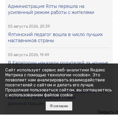
Администрация Ялты перешла на
усиленный режим работы с жителями
05 августа 2026, 20:39
Ялтинский педагог вошла в число лучших
наставников страны
05 августа 2026, 19:49
В Евпатории наказали родителей за ночные
прогулки детей и езду на мопедах
Сайт использует сервис веб-аналитики Яндекс
Метрика с помощью технологии «cookie». Это
позволяет нам анализировать взаимодействие
05 августа 2026, 19:45
посетителей с сайтом и делать его лучше.
Продолжая пользоваться сайтом, вы соглашаетесь
Как получить выплату пострадавшим в ЧС в
с использованием файлов cookie
Армянске: разъяснение главы
администрации города
Я согласен
Закрыть X
05 августа 2026, 18:05