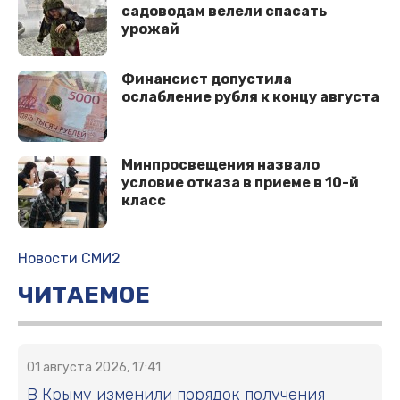
caдoвoдaм вeлeли cпacaть
урoжaй
Финансист допустила
ослабление рубля к концу августа
Минпросвещения назвало
условие отказа в приеме в 10-й
класс
Новости СМИ2
ЧИТАЕМОЕ
01 августа 2026, 17:41
В Крыму изменили порядок получения