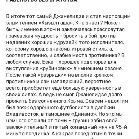
В итоге тот самый Джанелидзе и стал настоящим
злым гением «Кызылташа». Кто знает? Может
быть, именно в этом и заключалась пресловутая
грачёвская мудрость – бросить в бой против
недавних хороших «друзей» того исполнителя,
которому хорошо знакомы игровой стиль, а,
соответственно, и слабые места противника? В
любом случае, Бека – хорошее подспорье для
выступления «рубиновых» в нынешнем сезоне.
После такой «разрядки» на вполне крепком
противнике и сам нападающий, вероятнее
всего, приобретёт ещё большую уверенность в
своих силах. А ведь не смог Джанелидзе долго
прожить без солнечного Крыма. Совсем недолгим
был вояж одарённого футболиста в далёкий
Владивосток, в тамошнее «Динамо». Но это мы
немного отошли от темы – грузин забил свой
заключительный и пятый командный мяч на 95-й
минуте поединка. А как раз перед этим в точки