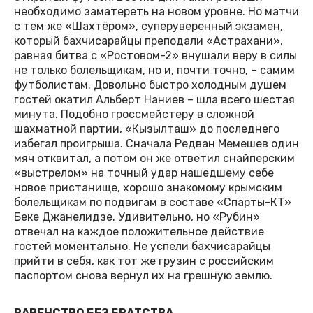
необходимо заматереть на новом уровне. Но матчи
с тем же «Шахтёром», суперуверенный экзамен,
который бахчисарайцы преподали «Астрахани»,
равная битва с «Ростовом-2» внушали веру в силы
не только болельщикам, но и, почти точно, – самим
футболистам. Довольно быстро холодным душем
гостей окатил Альберт Наниев – шла всего шестая
минута. Подобно гроссмейстеру в сложной
шахматной партии, «Кызылташ» до последнего
избегал проигрыша. Сначала Редван Мемешев один
мяч отквитал, а потом он же ответил снайперским
«выстрелом» на точный удар нашедшему себе
новое пристанище, хорошо знакомому крымским
болельщикам по подвигам в составе «Спарты-КТ»
Беке Джанелидзе. Удивительно, но «Рубин»
отвечал на каждое положительное действие
гостей моментально. Не успели бахчисарайцы
прийти в себя, как тот же грузин с российским
паспортом снова вернул их на грешную землю.
РАВЕНСТВО БЕЗ БРАТСТВА