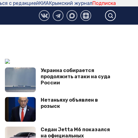
ься с редакцией
КИА
Крымский журнал
Подписка
Украина собирается
продолжить атаки на суда
России
Нетаньяху объявлен в
розыск
Седан Jetta M6 показался
на официальных