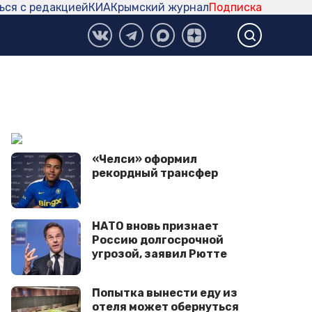
ься с редакцией
КИА
Крымский журнал
Подписка
«Челси» оформил
рекордный трансфер
НАТО вновь признает
Россию долгосрочной
угрозой, заявил Рютте
Попытка вынести еду из
отеля может обернуться