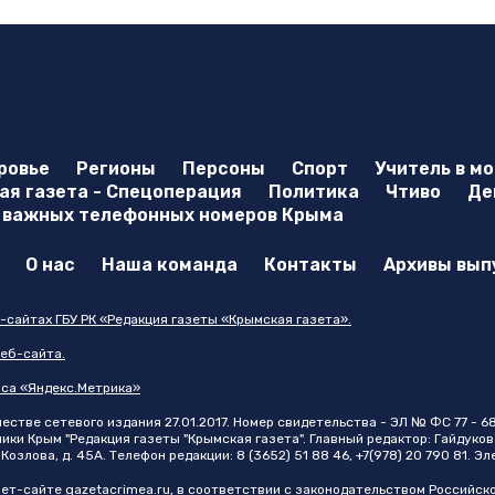
ровье
Регионы
Персоны
Спорт
Учитель в м
я газета - Спецоперация
Политика
Чтиво
Де
 важных телефонных номеров Крыма
О нас
Наша команда
Контакты
Архивы вып
-сайтах ГБУ РК «Редакция газеты «Крымская газета».
еб-сайта.
иса «Яндекс.Метрика»
стве сетевого издания 27.01.2017. Номер свидетельства - ЭЛ № ФС 77 - 6
и Крым "Редакция газеты "Крымская газета". Главный редактор: Гайдуков 
Козлова, д. 45А. Телефон редакции: 8 (3652) 51 88 46, +7(978) 20 790 81. Э
нет-сайте
gazetacrimea.ru
, в соответствии с законодательством Российск