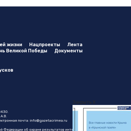
оей жизни
Нацпроекты
Лента
нь Великой Победы
Документы
усков
Закрыть X
8430.
А.В.
лектронная почта:
info@gazetacrimea.ru
ой Федерации об охране результатов интеллектуальной