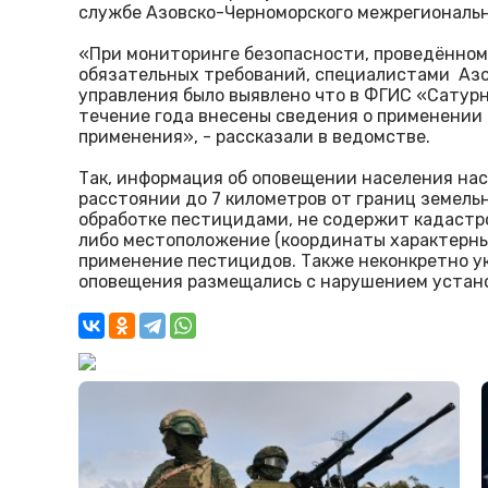
службе Азовско-Черноморского межрегиональн
«При мониторинге безопасности, проведённом
обязательных требований, специалистами Аз
управления было выявлено что в ФГИС «Сату
течение года внесены сведения о применении
применения», - рассказали в ведомстве.
Так, информация об оповещении населения на
расстоянии до 7 километров от границ земель
обработке пестицидами, не содержит кадастро
либо местоположение (координаты характерных
применение пестицидов. Также неконкретно ук
оповещения размещались с нарушением устано