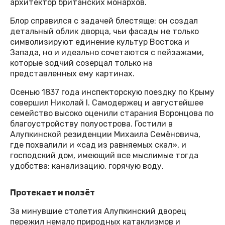
архитектор британских монархов.
Блор справился с задачей блестяще: он создал
детальный облик дворца, чьи фасады не только
символизируют единение культур Востока и
Запада, но и идеально сочетаются с пейзажами,
которые зодчий созерцал только на
представленных ему картинах.
Осенью 1837 года инспекторскую поездку по Крыму
совершил Николай I. Самодержец и августейшее
семейство высоко оценили старания Воронцова по
благоустройству полуострова. Гостили в
Алупкинской резиденции Михаила Семёновича,
где похвалили и «сад из равняемых скал», и
господский дом, имеющий все мыслимые тогда
удобства: канализацию, горячую воду.
Протекает и ползёт
За минувшие столетия Алупкинский дворец
пережил немало природных катаклизмов и