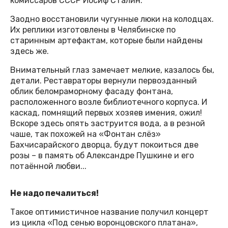
комиссаров СССР Иосиф Сталин.
Заодно восстановили чугунные люки на колодцах.
Их реплики изготовлены в Челябинске по
старинным артефактам, которые были найдены
здесь же.
Внимательный глаз замечает мелкие, казалось бы,
детали. Реставраторы вернули первозданный
облик беломраморному фасаду фонтана,
расположенного возле библиотечного корпуса. И
каскад, помнящий первых хозяев имения, ожил!
Вскоре здесь опять заструится вода, а в резной
чаше, так похожей на «Фонтан слёз»
Бахчисарайского дворца, будут покоиться две
розы – в память об Александре Пушкине и его
потаённой любви...
Не надо печалиться!
Такое оптимистичное название получил концерт
из цикла «Под сенью воронцовского платана»,