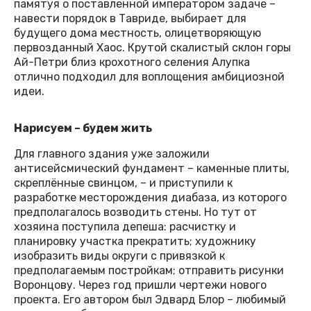
памятуя о поставленной императором задаче –
навести порядок в Тавриде, выбирает для
будущего дома местность, олицетворяющую
первозданный Хаос. Крутой скалистый склон горы
Ай-Петри близ крохотного селения Алупка
отлично подходил для воплощения амбициозной
идеи.
Нарисуем – будем жить
Для главного здания уже заложили
антисейсмический фундамент – каменные плиты,
скреплённые свинцом, – и приступили к
разработке месторождения диабаза, из которого
предполагалось возводить стены. Но тут от
хозяина поступила депеша: расчистку и
планировку участка прекратить; художнику
изобразить виды округи с привязкой к
предполагаемым постройкам; отправить рисунки
Воронцову. Через год пришли чертежи нового
проекта. Его автором был Эдвард Блор – любимый