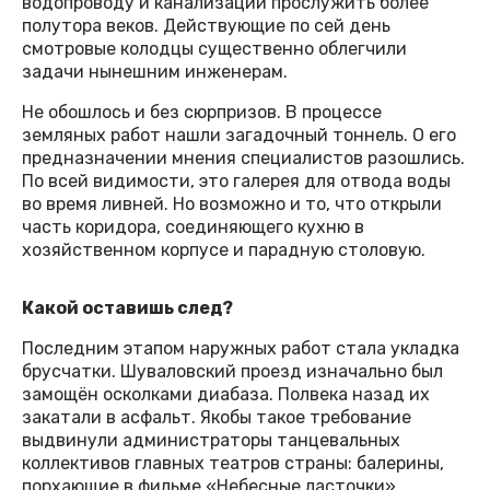
водопроводу и канализации прослужить более
полутора веков. Действующие по сей день
смотровые колодцы существенно облегчили
задачи нынешним инженерам.
Не обошлось и без сюрпризов. В процессе
земляных работ нашли загадочный тоннель. О его
предназначении мнения специалистов разошлись.
По всей видимости, это галерея для отвода воды
во время ливней. Но возможно и то, что открыли
часть коридора, соединяющего кухню в
хозяйственном корпусе и парадную столовую.
Какой оставишь след?
Последним этапом наружных работ стала укладка
брусчатки. Шуваловский проезд изначально был
замощён осколками диабаза. Полвека назад их
закатали в асфальт. Якобы такое требование
выдвинули администраторы танцевальных
коллективов главных театров страны: балерины,
порхающие в фильме «Небесные ласточки»,