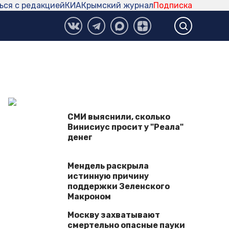
ься с редакцией
КИА
Крымский журнал
Подписка
СМИ выяснили, сколько
Винисиус просит у "Реала"
денег
Мендель раскрыла
истинную причину
поддержки Зеленского
Макроном
Москву захватывают
смертельно опасные пауки