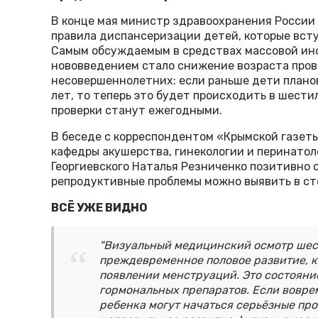
В конце мая министр здравоохранения России
правила диспансеризации детей, которые вступ
Самым обсуждаемым в средствах массовой ин
нововведением стало снижение возраста пров
несовершеннолетних: если раньше дети планов
лет, то теперь это будет происходить в шестил
проверки станут ежегодными.
В беседе с корреспондентом «Крымской газет
кафедры акушерства, гинекологии и перинатол
Георгиевского Наталья Резниченко позитивно о
репродуктивные проблемы можно выявить в ст
ВСЁ УЖЕ ВИДНО
"Визуальный медицинский осмотр шес
преждевременное половое развитие, к
появлении менструаций. Это состояни
гормональных препаратов. Если воврем
ребенка могут начаться серьёзные про