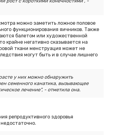
й рост с короткими конечностями", -
 осмотра можно заметить ложное половое
ьного функционирования яичников. Также
имаются балетом или художественной
то крайне негативно сказывается на
ровой ткани менструация может не
ледствия могут быть и в случае лишнего
озрасте у них можно обнаружить
вен семенного канатика, вызывающее
ическое лечение", - отметила она.
ния репродуктивного здоровья
 недостаточно.