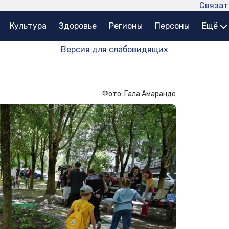
Связат
Культура
Здоровье
Регионы
Персоны
Ещё
Версия для слабовидящих
Фото: Гала Амарандо