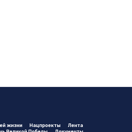
оей жизни
Нацпроекты
Лента
нь Великой Победы
Документы