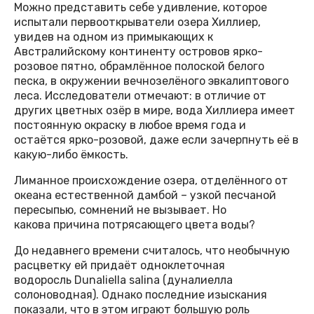
Можно представить себе удивление, которое
испытали первооткрыватели озера Хиллиер,
увидев на одном из примыкающих к
Австралийскому континенту островов ярко-
розовое пятно, обрамлённое полоской белого
песка, в окружении вечнозелёного эвкалиптового
леса. Исследователи отмечают: в отличие от
других цветных озёр в мире, вода Хиллиера имеет
постоянную окраску в любое время года и
остаётся ярко-розовой, даже если зачерпнуть её в
какую-либо ёмкость.
Лиманное происхождение озера, отделённого от
океана естественной дамбой – узкой песчаной
пересыпью, сомнений не вызывает. Но
какова причина потрясающего цвета воды?
До недавнего времени считалось, что необычную
расцветку ей придаёт одноклеточная
водоросль Dunaliella salina (дуналиелла
солоноводная). Однако последние изыскания
показали, что в этом играют большую роль