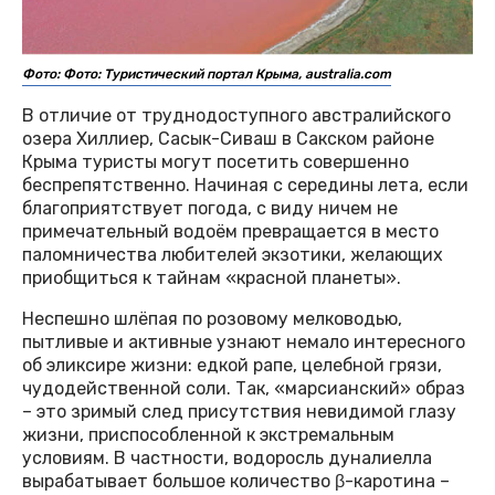
Фото: Фото: Туристический портал Крыма, australia.com
В отличие от труднодоступного австралийского
озера Хиллиер, Сасык-Сиваш в Сакском районе
Крыма туристы могут посетить совершенно
беспрепятственно. Начиная с середины лета, если
благоприятствует погода, с виду ничем не
примечательный водоём превращается в место
паломничества любителей экзотики, желающих
приобщиться к тайнам «красной планеты».
Неспешно шлёпая по розовому мелководью,
пытливые и активные узнают немало интересного
об эликсире жизни: едкой рапе, целебной грязи,
чудодейственной соли. Так, «марсианский» образ
– это зримый след присутствия невидимой глазу
жизни, приспособленной к экстремальным
условиям. В частности, водоросль дуналиелла
вырабатывает большое количество β-каротина –