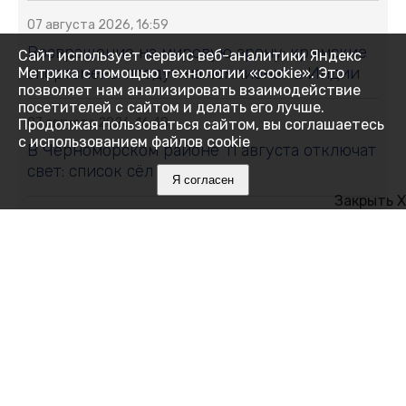
07 августа 2026, 16:59
Возвращение на мировую арену: крымские
Сайт использует сервис веб-аналитики Яндекс
спортсмены поедут на чемпионат в Индии
Метрика с помощью технологии «cookie». Это
позволяет нам анализировать взаимодействие
посетителей с сайтом и делать его лучше.
07 августа 2026, 16:48
Продолжая пользоваться сайтом, вы соглашаетесь
с использованием файлов cookie
В Черноморском районе 11 августа отключат
свет: список сёл и улиц
Я согласен
Закрыть X
07 августа 2026, 16:27
Как Ялта держится 14 дней без
электричества
07 августа 2026, 16:05
Месяц на привязи без воды и тени:
алуштинцы бьют тревогу и просят спасти
пони