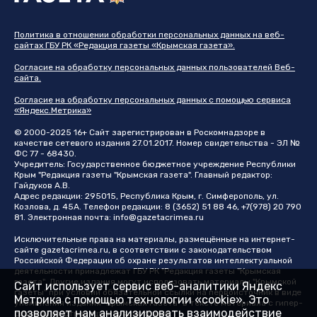
Политика в отношении обработки персональных данных на веб-
сайтах ГБУ РК «Редакция газеты «Крымская газета».
Согласие на обработку персональных данных пользователей Веб-
сайта.
Согласие на обработку персональных данных с помощью сервиса
«Яндекс.Метрика»
© 2000-2025 16+ Сайт зарегистрирован в Роскомнадзоре в
качестве сетевого издания 27.01.2017. Номер свидетельства - ЭЛ №
ФС 77 - 68430.
Учредитель: Государственное бюджетное учреждение Республики
Крым "Редакция газеты "Крымская газета". Главный редактор:
Гайдуков А.В.
Адрес редакции: 295015, Республика Крым, г. Симферополь, ул.
Козлова, д. 45А. Телефон редакции: 8 (3652) 51 88 46, +7(978) 20 790
81. Электронная почта:
info@gazetacrimea.ru
Исключительные права на материалы, размещённые на интернет-
сайте
gazetacrimea.ru
, в соответствии с законодательством
Российской Федерации об охране результатов интеллектуальной
деятельности принадлежат ГБУ РК "Редакция газеты "Крымская
газета". Другие издания могут использовать материалы "Крымской
Сайт использует сервис веб-аналитики Яндекс
газеты" при условии обязательной ссылки на первоисточник в виде
Метрика с помощью технологии «cookie». Это
упоминания издания "Крымская газета" в тексте материала с гипер-
позволяет нам анализировать взаимодействие
ссылкой на страницу-первоисточник