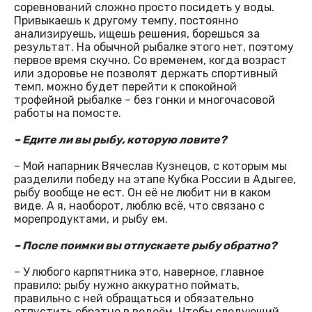
соревнований сложно просто посидеть у воды.
Привыкаешь к другому темпу, постоянно
анализируешь, ищешь решения, борешься за
результат. На обычной рыбалке этого нет, поэтому
первое время скучно. Со временем, когда возраст
или здоровье не позволят держать спортивный
темп, можно будет перейти к спокойной
трофейной рыбалке – без гонки и многочасовой
работы на помосте.
– Едите ли вы рыбу, которую ловите?
– Мой напарник Вячеслав Кузнецов, с которым мы
разделили победу на этапе Кубка России в Адыгее,
рыбу вообще не ест. Он её не любит ни в каком
виде. А я, наоборот, люблю всё, что связано с
морепродуктами, и рыбу ем.
– После поимки вы отпускаете рыбу обратно?
– У любого карпятника это, наверное, главное
правило: рыбу нужно аккуратно поймать,
правильно с ней обращаться и обязательно
отпустить обратно в водоём. Чтобы следующий