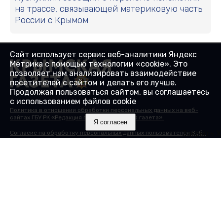
на трассе, связывающей материковую часть
России с Крымом
Сайт использует сервис веб-аналитики Яндекс
Метрика с помощью технологии «cookie». Это
позволяет нам анализировать взаимодействие
посетителей с сайтом и делать его лучше.
Продолжая пользоваться сайтом, вы соглашаетесь
с использованием файлов cookie
Политика в отношении обработки персональных данных на веб-
сайтах ГБУ РК «Редакция газеты «Крымская газета».
Я согласен
Закрыть X
Согласие на обработку персональных данных пользователей Веб-
сайта.
Согласие на обработку персональных данных с помощью сервиса
«Яндекс.Метрика»
© 2000-2025 16+ Сайт зарегистрирован в Роскомнадзоре в
качестве сетевого издания 27.01.2017. Номер свидетельства - ЭЛ №
ФС 77 - 68430.
Учредитель: Государственное бюджетное учреждение Республики
Крым "Редакция газеты "Крымская газета". Главный редактор:
Гайдуков А.В.