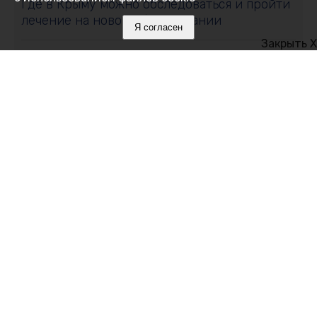
Где в Крыму можно обследоваться и пройти
лечение на новом оборудовании
Я согласен
Закрыть X
09 августа 2026, 11:59
Где в Крыму 9 августа отключили воду:
список адресов
09 августа 2026, 11:00
Золотой холм, царский склеп и тайна пустой
гробницы: загадки древнего Керченского
полуострова