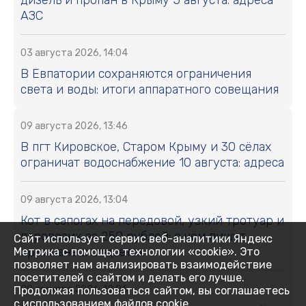
АЗС
03 августа 2026, 14:04
В Евпатории сохраняются ограничения
света и воды: итоги аппаратного совещания
09 августа 2026, 13:46
В пгт Кировское, Старом Крыму и 30 сёлах
ограничат водоснабжение 10 августа: адреса
09 августа 2026, 13:04
Кот в сапогах на передовой, узкий тротуар и
паровозик за 250 рублей: о чём пишут
Сайт использует сервис веб-аналитики Яндекс
крымчане в соцсетях
Метрика с помощью технологии «cookie». Это
позволяет нам анализировать взаимодействие
посетителей с сайтом и делать его лучше.
09 августа 2026, 12:06
Продолжая пользоваться сайтом, вы соглашаетесь
с использованием файлов cookie