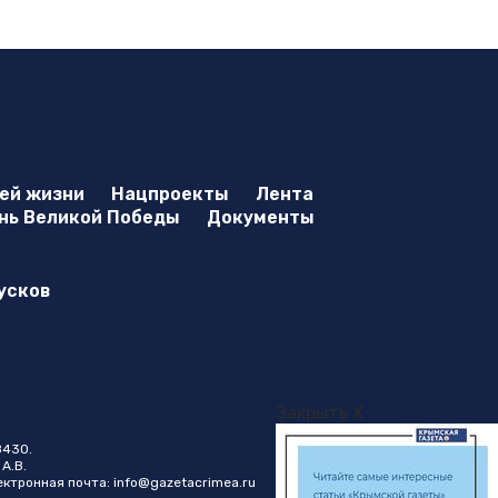
оей жизни
Нацпроекты
Лента
нь Великой Победы
Документы
усков
Закрыть X
8430.
А.В.
лектронная почта:
info@gazetacrimea.ru