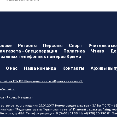
ровье
Регионы
Персоны
Спорт
Учитель в м
я газета - Спецоперация
Политика
Чтиво
Де
 важных телефонных номеров Крыма
О нас
Наша команда
Контакты
Архивы вып
-сайтах ГБУ РК «Редакция газеты «Крымская газета».
еб-сайта.
иса «Яндекс.Метрика»
стве сетевого издания 27.01.2017. Номер свидетельства - ЭЛ № ФС 77 - 6
и Крым "Редакция газеты "Крымская газета". Главный редактор: Гайдуков 
Козлова, д. 45А. Телефон редакции: 8 (3652) 51 88 46, +7(978) 20 790 81. Э