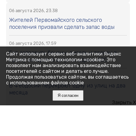
06 августа 2026, 23:38
Жителей Первомайского сельского
поселения призвали сделать запас воды
06 августа 2026, 17:59
Где заправить бензин, дизель и пропан в
Сайт использует сервис веб-аналитики Яндекс
Крыму вечером 6 августа: адреса АЗС
Метрика с помощью технологии «cookie». Это
позволяет нам анализировать взаимодействие
посетителей с сайтом и делать его лучше.
06 августа 2026, 17:42
Продолжая пользоваться сайтом, вы соглашаетесь
с использованием файлов cookie
В Феодосии перекроют одну из улиц на два
месяца
Я согласен
Закрыть X
06 августа 2026, 17:38
В Крыму участились случаи мошенничества
при продаже генераторов: пострадавшие
теряют десятки тысяч