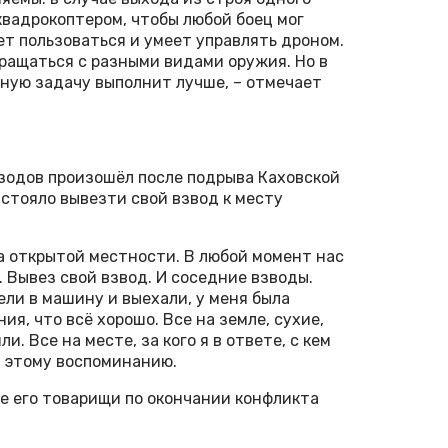
 квадрокоптером, чтобы любой боец мог
ет пользоваться и умеет управлять дроном.
ращаться с разными видами оружия. Но в
нную задачу выполнит лучше, – отмечает
одов произошёл после подрыва Каховской
стояло вывезти свой взвод к месту
на открытой местности. В любой момент нас
 Вывез свой взвод. И соседние взводы.
ели в машину и вы­ехали, у меня была
я, что всё хорошо. Все на земле, сухие,
и. Все на месте, за кого я в ответе, с кем
н этому воспоминанию.
се его товарищи по окончании конфликта