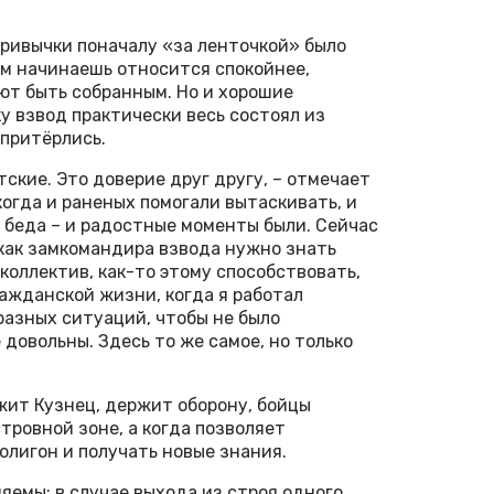
привычки поначалу «за ленточкой» было
ам начинаешь относится спокойнее,
ют быть собранным. Но и хорошие
у взвод практически весь состоял из
 притёрлись.
тские. Это доверие друг другу, – отмечает
 когда и раненых помогали вытаскивать, и
о беда – и радостные моменты были. Сейчас
 как замкомандира взвода нужно знать
 коллектив, как-то этому способствовать,
ражданской жизни, когда я работал
разных ситуаций, чтобы не было
 довольны. Здесь то же самое, но только
жит Кузнец, держит оборону, бойцы
тровной зоне, а когда позволяет
олигон и получать новые знания.
яемы: в случае выхода из строя одного