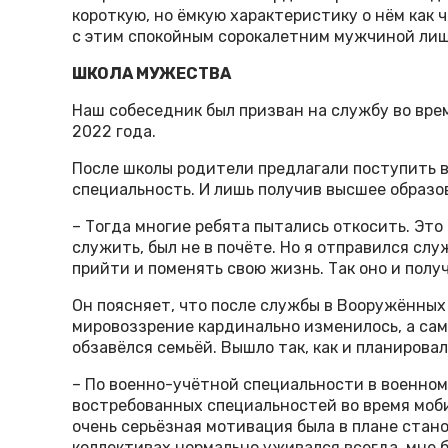
короткую, но ёмкую характеристику о нём как 
с этим спокойным сорокалетним мужчиной лишь
ШКОЛА МУЖЕСТВА
Наш собеседник был призван на службу во вре
2022 года.
После школы родители предлагали поступить в
специальность. И лишь получив высшее образо
– Тогда многие ребята пытались откосить. Это 
служить, был не в почёте. Но я отправился сл
прийти и поменять свою жизнь. Так оно и полу
Он поясняет, что после службы в Вооружённых
мировоззрение кардинально изменилось, а сам
обзавёлся семьёй. Вышло так, как и планировал
– По военно-учётной специальности в военном 
востребованных специальностей во время моби
очень серьёзная мотивация была в плане стан
коллективах нормально уживался всегда, мне б