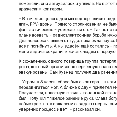
поменяли, она загрузилась и уплыла. Но в эт
вражеским коптером.
– В течение целого дня мы подвергались возд
яга», FPV-дроны. Прямого столкновения не бы
фантастические – усмехается он. – Так вот эт
плане воевать – радиоэлектронная борьба нужн
Два человека я вывел оттуда, пока была пауза.
все и погибнуть. А мы вдвоём ещё остались – п
меня задача сохранить жизнь людям в первую о
К сожалению, одного товарища группа потерял
роты, который организовал серьёзную спасате
эвакуированы. Сам Кузнец получил два ранения
– Утром, в 8 часов, сброс был с коптера – в ног
передвигаться мог. А ближе к двум прилетел F
Получается, вплотную стоял к тоненькой стене,
был. Получил тяжёлое ранение руки. Слава богу
побыстрее, но, к сожалению, задеты нервы, он
уверенно процесс идёт, – рассказал он.