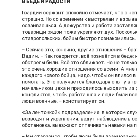
В БЕДЕ И РАДОСТИ
Гвардии сержант спокойно отмечает, что с не
страшно. Но со временем к выстрелам и взрыв
осваиваешься. А дежурства и работа заставля
товарищи рядом тоже укрепляют дух. Поскольк
ставропольских, бойцы быстро познакомились,
– Сейчас это, конечно, другие отношения – бра
Вадим. – Как говорится, всё познаётся в беде:
обстрелы были. Всё это сближает. Но не тольк
это очень хорошие отношения со всеми. А мне
каждого нового бойца, надо, чтобы он влился в
помогать. Это получается благодаря опыту в г
начальником цеха и приходилось выходить из 
конфликтов, чтобы работа шла и люди были все
люди военные, – констатирует он.
«За ленточкой» подразделение, в котором слу
возводят и укрепления, ведут наблюдение в ос
обстановка, выезжают оттачивать навыки на п
– Мы стараемся, чтобы люди были взаимозамен