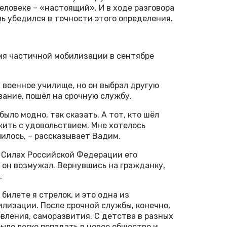
человеке – «настоящий». И в ходе разговора
 убедился в точности этого определения.
мя частичной мобилизации в сентябре
 военное училище, но он выбрал другую
вание, пошёл на срочную службу.
было модно, так сказать. А тот, кто шёл
ужить с удовольствием. Мне хотелось
чилось, – рассказывает Вадим.
 Силах Российской Федерации его
 он возмужал. Вернувшись на гражданку,
.
билете я стрелок, и это одна из
лизации. После срочной службы, конечно,
овления, саморазвития. С детства в разных
ыло легко попадать в новое общество и