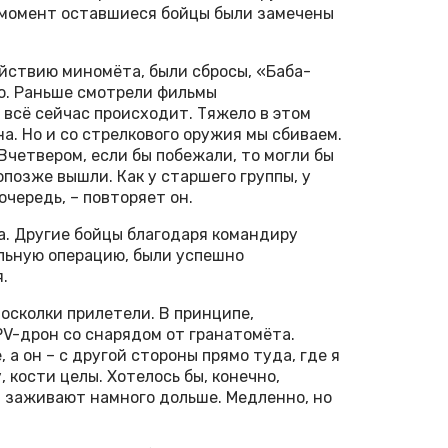
от момент оставшиеся бойцы были замечены
ействию миномёта, были сбросы, «Баба-
ло. Раньше смотрели фильмы
о всё сейчас происходит. Тяжело в этом
а. Но и со стрелкового оружия мы сбиваем.
 Вчетвером, если бы побежали, то могли бы
опозже вышли. Как у старшего группы, у
чередь, – повторяет он.
а. Другие бойцы благодаря командиру
льную операцию, были успешно
.
и осколки прилетели. В принципе,
PV-дрон со снарядом от гранатомёта.
 а он – с другой стороны прямо туда, где я
, кости целы. Хотелось бы, конечно,
и заживают намного дольше. Медленно, но