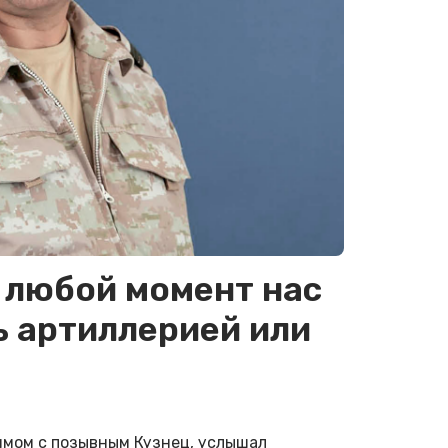
в любой момент нас
ь артиллерией или
мом с позывным Кузнец, услышал