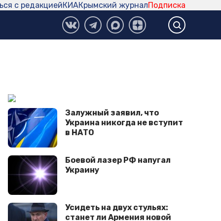
ься с редакцией
КИА
Крымский журнал
Подписка
Залужный заявил, что
Украина никогда не вступит
в НАТО
Боевой лазер РФ напугал
Украину
Усидеть на двух стульях:
станет ли Армения новой