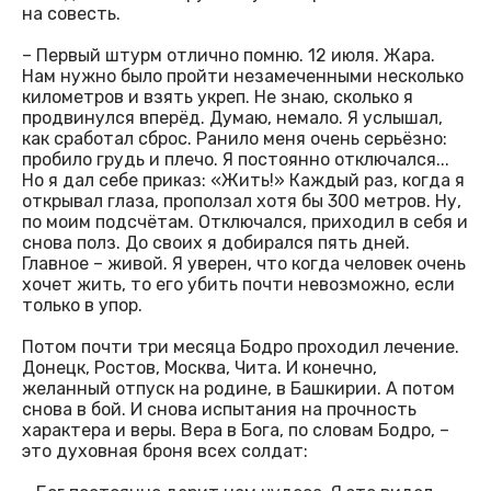
на совесть.
– Первый штурм отлично помню. 12 июля. Жара.
Нам нужно было пройти незамеченными несколько
километров и взять укреп. Не знаю, сколько я
продвинулся вперёд. Думаю, немало. Я услышал,
как сработал сброс. Ранило меня очень серьёзно:
пробило грудь и плечо. Я постоянно отключался...
Но я дал себе приказ: «Жить!» Каждый раз, когда я
открывал глаза, проползал хотя бы 300 метров. Ну,
по моим подсчётам. Отключался, приходил в себя и
снова полз. До своих я добирался пять дней.
Главное – живой. Я уверен, что когда человек очень
хочет жить, то его убить почти невозможно, если
только в упор.
Потом почти три месяца Бодро проходил лечение.
Донецк, Ростов, Москва, Чита. И конечно,
желанный отпуск на родине, в Башкирии. А потом
снова в бой. И снова испытания на прочность
характера и веры. Вера в Бога, по словам Бодро, –
это духовная броня всех солдат: