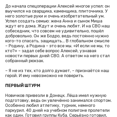
До начала спецоперации Алексей многое успел: он
выучился на сварщика, каменщика, плиточника. У
него золотые руки и очень изобретательный ум.
Успел создать семью: жена Анна и сынок Миша
ждут его дома. Ждут и очень любят. И на СВО наш
собеседник, что совсем не удивительно, пошёл
добровольно. Он же Бодро, ведь постоянно нужно
кого-то спасать, защищать... В глобальном смысле
– Родину, а Родина – это все мы. «И если не мы, то
кто?» – задал себе вопрос Алексей, узнавая
новости первых дней СВО. А ответом на него стал
собранный рюкзак.
– Я не из тех, кто долго думает, – признаётся наш
герой. И ему невозможно не поверить.
ПЕРВЫЙ ШТУРМ
Новичков привезли в Донецк. Лёша имел нужную
подготовку, ведь он увлечённо занимался спортом.
Особенно любил атлетику, турник, немного
паркурил. 40 дней на учебном полигоне пролетели
как один. Готовил группы Куба. Серьёзно готовил,