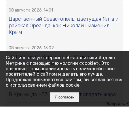
08 августа 2026, 14:01
Царственный Севастополь, цветущая Ялта и
райская Ореанда: как Николай I изменил
Крым
08 августа 2026, 13:02
От Гаспры до Керчи: как в Крыму
Сайт использует сервис веб-аналитики Яндекс
возвращают к жизни старинные парки и
Метрика с помощью технологии «cookie». Это
позволяет нам анализировать взаимодействие
создают новые
посетителей с сайтом и делать его лучше.
Продолжая пользоваться сайтом, вы соглашаетесь
с использованием файлов cookie
08 августа 2026, 12:15
В Крыму до +37: когда начнёт спадать жара
Я согласен
Закрыть X
08 августа 2026, 12:00
Что мешает нам спать и как победить
бессонницу без таблеток