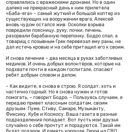
справлялись с вражескими дронами. Но в один
далеко не прекрасный день к ним прилетела
«Баба-яга» – самый жуткий и большой коптер из
существующих на вооружении врага. Алексей
вновь чудом остался жив. Осколки взрыва
повредили поясницу, руку, почки, печень,
разорвали барабанную перепонку. Бодро спал, а
товарищ с позывным Грек перевязал ему раны, не
дал истечь кровью и на себе притащил его к своим.
И снова лечение – два месяца в руках заботливых
медиков. И очень добрых волонтёров, которые на
подхвате почти в каждом госпитале, спасают
ребят добрым словом и делом.
– Как видите, я снова в строю. Я солдат, хоть и
частично годный. Но я снова нужен и готов
помогать, – говорит Бодро. – Пользуясь случаем, я
передаю привет классным солдатам, своим
друзьям: Пуме, Стиву, Самаре, Музыканту,
Фиксику, Кубе и Космосу. Ваша газета в разные
подразделения попадает. Вот пусть мои друзья
случайно о себе прочтут и порадуются. Такой им
будет подарок. И память хорошая. Герои на СВО