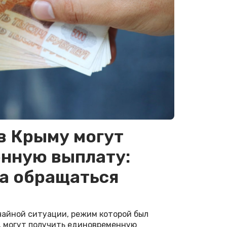
в Крыму могут
нную выплату:
да обращаться
чайной ситуации, режим которой был
, могут получить единовременную