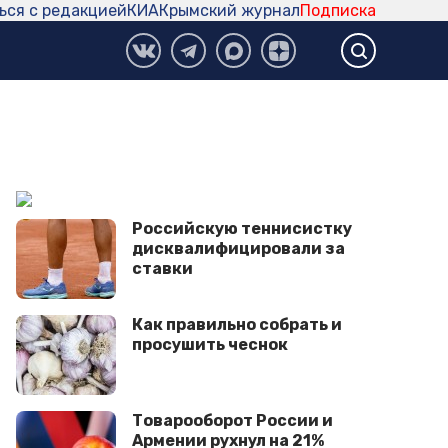
ься с редакцией
КИА
Крымский журнал
Подписка
Российскую теннисистку
дисквалифицировали за
ставки
Как правильно собрать и
просушить чеснок
Товарооборот России и
Армении рухнул на 21%