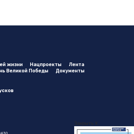
оей жизни
Нацпроекты
Лента
нь Великой Победы
Документы
усков
Закрыть X
8430.