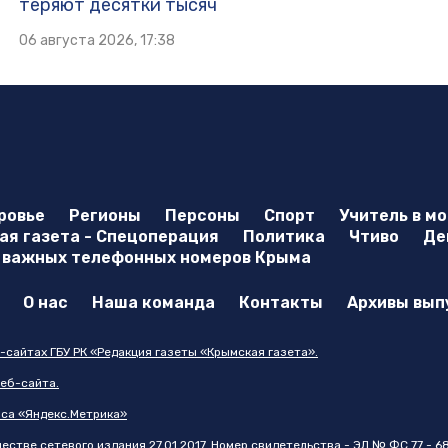
теряют десятки тысяч
06 августа 2026, 17:38
ровье
Регионы
Персоны
Спорт
Учитель в м
я газета - Спецоперация
Политика
Чтиво
Де
 важных телефонных номеров Крыма
О нас
Наша команда
Контакты
Архивы вып
-сайтах ГБУ РК «Редакция газеты «Крымская газета».
еб-сайта.
иса «Яндекс.Метрика»
стве сетевого издания 27.01.2017. Номер свидетельства - ЭЛ № ФС 77 - 6