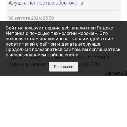
Алушта полностью обесточена
06 августа 2026, 23:38
Жителей Первомайского сельского
Сайт использует сервис веб-аналитики Яндекс
поселения призвали сделать запас воды
Метрика с помощью технологии «cookie». Это
позволяет нам анализировать взаимодействие
посетителей с сайтом и делать его лучше.
06 августа 2026, 17:59
Продолжая пользоваться сайтом, вы соглашаетесь
с использованием файлов cookie
Где заправить бензин, дизель и пропан в
Крыму вечером 6 августа: адреса АЗС
Я согласен
Закрыть X
06 августа 2026, 17:42
В Феодосии перекроют одну из улиц на два
месяца
06 августа 2026, 17:38
В Крыму участились случаи мошенничества
при продаже генераторов: пострадавшие