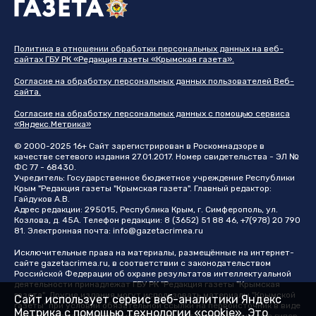
Политика в отношении обработки персональных данных на веб-
сайтах ГБУ РК «Редакция газеты «Крымская газета».
Согласие на обработку персональных данных пользователей Веб-
сайта.
Согласие на обработку персональных данных с помощью сервиса
«Яндекс.Метрика»
© 2000-2025 16+ Сайт зарегистрирован в Роскомнадзоре в
качестве сетевого издания 27.01.2017. Номер свидетельства - ЭЛ №
ФС 77 - 68430.
Учредитель: Государственное бюджетное учреждение Республики
Крым "Редакция газеты "Крымская газета". Главный редактор:
Гайдуков А.В.
Адрес редакции: 295015, Республика Крым, г. Симферополь, ул.
Козлова, д. 45А. Телефон редакции: 8 (3652) 51 88 46, +7(978) 20 790
81. Электронная почта:
info@gazetacrimea.ru
Исключительные права на материалы, размещённые на интернет-
сайте
gazetacrimea.ru
, в соответствии с законодательством
Российской Федерации об охране результатов интеллектуальной
деятельности принадлежат ГБУ РК "Редакция газеты "Крымская
газета". Другие издания могут использовать материалы "Крымской
Сайт использует сервис веб-аналитики Яндекс
газеты" при условии обязательной ссылки на первоисточник в виде
Метрика с помощью технологии «cookie». Это
упоминания издания "Крымская газета" в тексте материала с гипер-