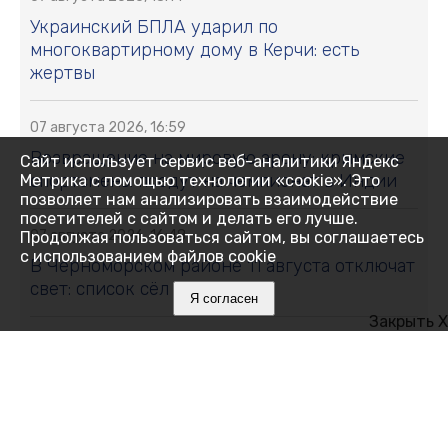
Украинский БПЛА ударил по
многоквартирному дому в Керчи: есть
жертвы
07 августа 2026, 16:59
Возвращение на мировую арену: крымские
Сайт использует сервис веб-аналитики Яндекс
спортсмены поедут на чемпионат в Индии
Метрика с помощью технологии «cookie». Это
позволяет нам анализировать взаимодействие
посетителей с сайтом и делать его лучше.
07 августа 2026, 16:48
Продолжая пользоваться сайтом, вы соглашаетесь
с использованием файлов cookie
В Черноморском районе 11 августа отключат
свет: список сёл и улиц
Я согласен
Закрыть X
07 августа 2026, 16:27
Как Ялта держится 14 дней без
электричества