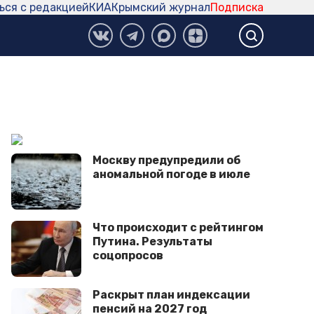
ься с редакцией
КИА
Крымский журнал
Подписка
Москву предупредили об
аномальной погоде в июле
Что происходит с рейтингом
Путина. Результаты
соцопросов
Рaскрыт план индексации
пенсий на 2027 год