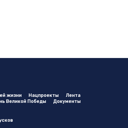
оей жизни
Нацпроекты
Лента
нь Великой Победы
Документы
усков