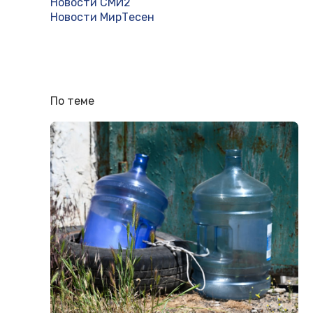
Новости СМИ2
Новости МирТесен
По теме