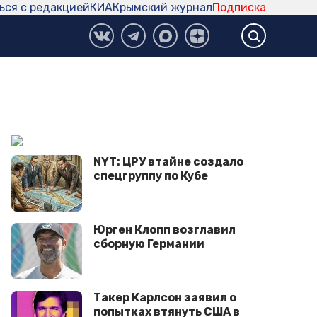
ься с редакцией
КИА
Крымский журнал
Подписка
NYT: ЦРУ втайне создало
спецгруппу по Кубе
Юрген Клопп возглавил
сборную Германии
Такер Карлсон заявил о
попытках втянуть США в