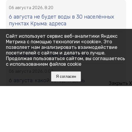
06 августа 2026, 8:20
6 августа не будет воды в 30 населённых
пунктах Крыма: адреса
Сайт использует сервис веб-аналитики Яндекс
06 августа 2026, 8:13
Метрика с помощью технологии «cookie». Это
позволяет нам анализировать взаимодействие
Свет есть не везде: как в Крыму
посетителей с сайтом и делать его лучше.
распределяют электроэнергию
Продолжая пользоваться сайтом, вы соглашаетесь
с использованием файлов cookie
06 августа 2026, 0:02
Я согласен
6 августа: какой сегодня день
Закрыть X
05 августа 2026, 20:39
Ялтинский педагог вошла в число лучших
наставников страны
05 августа 2026, 19:49