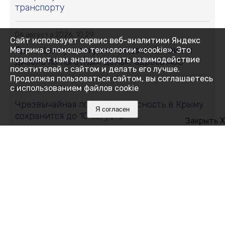
транспорту
06 августа 2026, 10:29
Сайт использует сервис веб-аналитики Яндекс
Где в Крыму 6 августа продают бензин и
Метрика с помощью технологии «cookie». Это
позволяет нам анализировать взаимодействие
дизель по льготным ценам: адреса АЗС
посетителей с сайтом и делать его лучше.
Продолжая пользоваться сайтом, вы соглашаетесь
с использованием файлов cookie
06 августа 2026, 10:16
Чрезвычайная пожарная опасность в Крыму
Я согласен
сохранится до 10 августа
Закрыть X
06 августа 2026, 10:14
Не уколы и массажи: что действительно
помогает при боли в спине
06 августа 2026, 10:13
Где в Большой Ялте купить бензин АИ-92 и
дизель по низкой цене