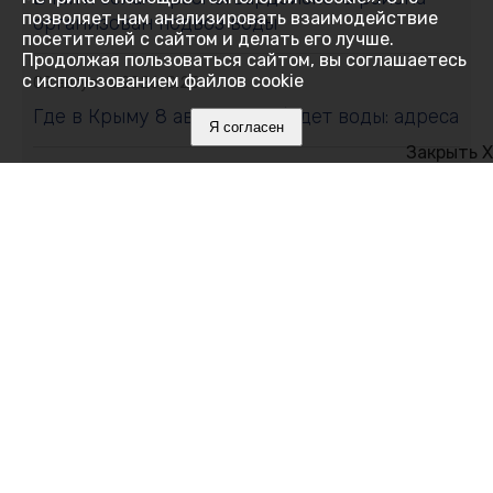
позволяет нам анализировать взаимодействие
организован подвоз воды
посетителей с сайтом и делать его лучше.
Продолжая пользоваться сайтом, вы соглашаетесь
с использованием файлов cookie
08 августа 2026, 8:25
Где в Крыму 8 августа не будет воды: адреса
Я согласен
Закрыть X
08 августа 2026, 8:15
Жара и повреждения: ситуация со светом в
Крыму на 8 августа
07 августа 2026, 18:14
Украинский БПЛА ударил по
многоквартирному дому в Керчи: есть
жертвы