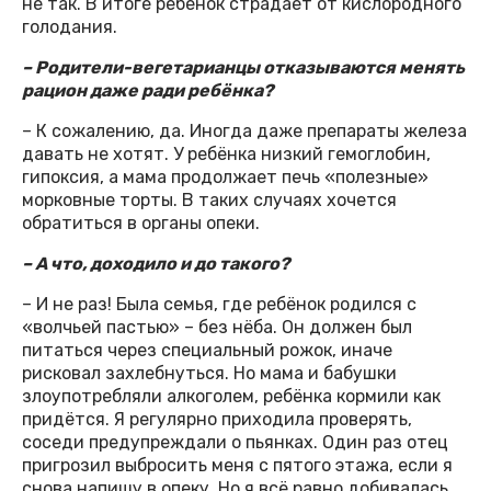
не так. В итоге ребёнок страдает от кислородного
голодания.
– Родители-вегетарианцы отказываются менять
рацион даже ради ребёнка?
– К сожалению, да. Иногда даже препараты железа
давать не хотят. У ребёнка низкий гемоглобин,
гипоксия, а мама продолжает печь «полезные»
морковные торты. В таких случаях хочется
обратиться в органы опеки.
– А что, доходило и до такого?
– И не раз! Была семья, где ребёнок родился с
«волчьей пастью» – без нёба. Он должен был
питаться через специальный рожок, иначе
рисковал захлебнуться. Но мама и бабушки
злоупотребляли алкоголем, ребёнка кормили как
придётся. Я регулярно приходила проверять,
соседи предупреждали о пьянках. Один раз отец
пригрозил выбросить меня с пятого этажа, если я
снова напишу в опеку. Но я всё равно добивалась