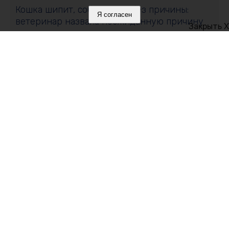
Кошка шипит, собака лает без причины:
Я согласен
ветеринар назвала неожиданную причину
Закрыть X
07 августа 2026, 11:32
Роспотребнадзор проверил морскую воду в
Крыму: что показали пробы
07 августа 2026, 11:10
В Черноморском районе 8 августа отключат
свет
Политика в отношении обработки персональных данных на веб-