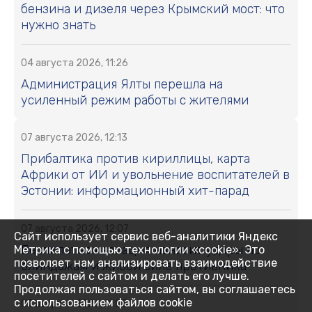
бензина и дизеля через Крымский мост: что
нужно знать
04 августа 2026, 11:26
Администрация Ялты перешла на
усиленный режим работы с жителями
07 августа 2026, 12:13
Прибалтика против кириллицы, карта
Африки от ИИ и увольнение воспитателей в
Эстонии: информационный хит-парад
07 августа 2026, 12:07
Сайт использует сервис веб-аналитики Яндекс
Беспилотная авиация наносит удары по
Метрика с помощью технологии «cookie». Это
позволяет нам анализировать взаимодействие
блиндажам и живой силе противника
посетителей с сайтом и делать его лучше.
Продолжая пользоваться сайтом, вы соглашаетесь
с использованием файлов cookie
07 августа 2026, 11:55