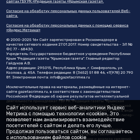
сайтах ГБУ РК «Редакция газеты «Крымская газета».
Согласие на обработку персональных данных пользователей Веб-
сайта.
Согласие на обработку персональных данных с помощью сервиса
«Яндекс.Метрика»
© 2000-2025 16+ Сайт зарегистрирован в Роскомнадзоре в
качестве сетевого издания 27.01.2017. Номер свидетельства - ЭЛ №
ФС 77 - 68430.
Учредитель: Государственное бюджетное учреждение Республики
Крым "Редакция газеты "Крымская газета". Главный редактор:
Гайдуков А.В.
Адрес редакции: 295015, Республика Крым, г. Симферополь, ул.
Козлова, д. 45А. Телефон редакции: 8 (3652) 51 88 46, +7(978) 20 790
81. Электронная почта:
info@gazetacrimea.ru
Исключительные права на материалы, размещённые на интернет-
сайте
gazetacrimea.ru
, в соответствии с законодательством
Российской Федерации об охране результатов интеллектуальной
деятельности принадлежат ГБУ РК "Редакция газеты "Крымская
газета". Другие издания могут использовать материалы "Крымской
Сайт использует сервис веб-аналитики Яндекс
газеты" при условии обязательной ссылки на первоисточник в виде
Метрика с помощью технологии «cookie». Это
упоминания издания "Крымская газета" в тексте материала с гипер-
позволяет нам анализировать взаимодействие
ссылкой на страницу-первоисточник
посетителей с сайтом и делать его лучше.
На информационном ресурсе применяются рекомендательные
Продолжая пользоваться сайтом, вы соглашаетесь
технологии (информационные технологии предоставления
с использованием файлов cookie
информации на основе сбора, систематизации и анализа сведений,