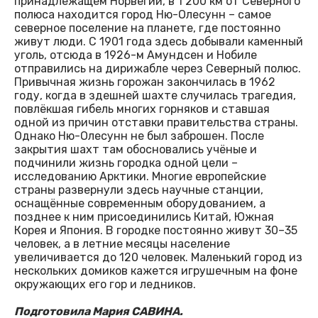
принадлежащем Норвегии, в 1 200 км от Северного
полюса находится город Ню-Олесунн – самое
северное поселение на планете, где постоянно
живут люди. С 1901 года здесь добывали каменный
уголь, отсюда в 1926-м Амундсен и Нобиле
отправились на дирижабле через Северный полюс.
Привычная жизнь горожан закончилась в 1962
году, когда в здешней шахте случилась трагедия,
повлёкшая гибель многих горняков и ставшая
одной из причин отставки правительства страны.
Однако Ню-Олесунн не был заброшен. После
закрытия шахт там обосновались учёные и
подчинили жизнь городка одной цели –
исследованию Арктики. Многие европейские
страны развернули здесь научные станции,
оснащённые современным оборудованием, а
позднее к ним присоединились Китай, Южная
Корея и Япония. В городке постоянно живут 30–35
человек, а в летние месяцы население
увеличивается до 120 человек. Маленький город из
нескольких домиков кажется игрушечным на фоне
окружающих его гор и ледников.
Подготовила Мария САВИНА.