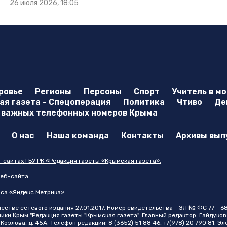
26 июля 2026, 18:05
ровье
Регионы
Персоны
Спорт
Учитель в м
я газета - Спецоперация
Политика
Чтиво
Де
 важных телефонных номеров Крыма
О нас
Наша команда
Контакты
Архивы вып
-сайтах ГБУ РК «Редакция газеты «Крымская газета».
еб-сайта.
иса «Яндекс.Метрика»
стве сетевого издания 27.01.2017. Номер свидетельства - ЭЛ № ФС 77 - 6
и Крым "Редакция газеты "Крымская газета". Главный редактор: Гайдуков 
Козлова, д. 45А. Телефон редакции: 8 (3652) 51 88 46, +7(978) 20 790 81. Э