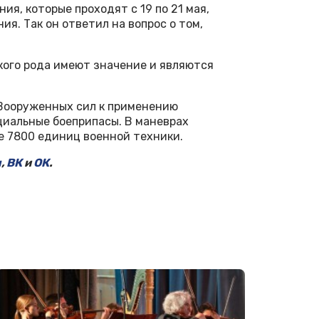
ия, которые проходят с 19 по 21 мая,
ия. Так он ответил на вопрос о том,
кого рода имеют значение и являются
Вооруженных сил к применению
циальные боеприпасы. В маневрах
е 7800 единиц военной техники.
м
,
ВК
и
ОК
.