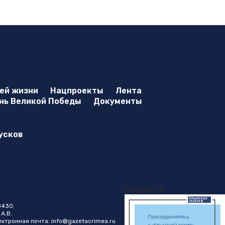
оей жизни
Нацпроекты
Лента
нь Великой Победы
Документы
усков
Закрыть X
8430.
А.В.
лектронная почта:
info@gazetacrimea.ru