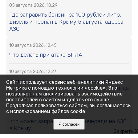
05 августа 2026, 10:29
Где заправить бензин за 100 рублей литр,
дизель и пропан в Крыму 5 августа: адреса
АЗС
10 августа 2026, 12:45
Что делать при атаке БПЛА
10 августа 2026, 12:27
Компенсация за отключения света в Крыму:
Сайт использует сервис веб-аналитики Яндекс
кого проверят, какие справки нужны и когда
Метрика с помощью технологии «cookie». Это
позволяет нам анализировать взаимодействие
ждать комиссию
посетителей с сайтом и делать его лучше.
Продолжая пользоваться сайтом, вы соглашаетесь
с использованием файлов cookie
10 августа 2026, 12:01
Кто может заправляться без очереди на АЗС
Я согласен
в Крыму
Закрыть X