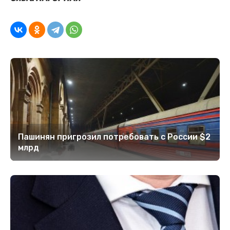
Пашинян пригрозил потребовать c России $2
млрд