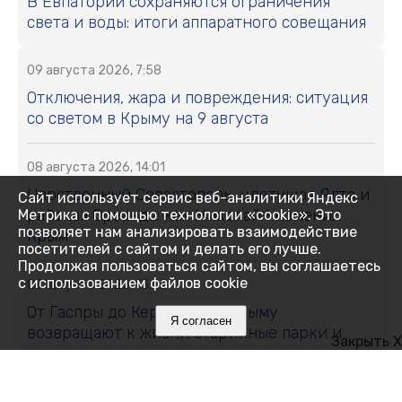
В Евпатории сохраняются ограничения
света и воды: итоги аппаратного совещания
09 августа 2026, 7:58
Отключения, жара и повреждения: ситуация
со светом в Крыму на 9 августа
08 августа 2026, 14:01
Царственный Севастополь, цветущая Ялта и
Сайт использует сервис веб-аналитики Яндекс
райская Ореанда: как Николай I изменил
Метрика с помощью технологии «cookie». Это
позволяет нам анализировать взаимодействие
Крым
посетителей с сайтом и делать его лучше.
Продолжая пользоваться сайтом, вы соглашаетесь
с использованием файлов cookie
08 августа 2026, 13:02
От Гаспры до Керчи: как в Крыму
Я согласен
возвращают к жизни старинные парки и
Закрыть X
создают новые