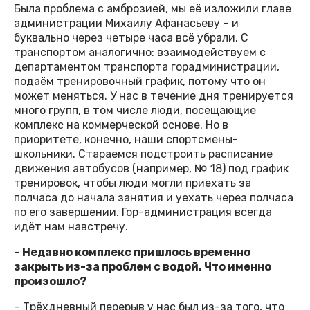
Была проблема с амброзией, мы её изложили главе
администрации Михаилу Афанасьеву – и
буквально через четыре часа всё убрали. С
транспортом аналогично: взаимодействуем с
департаментом транспорта горадминистрации,
подаём тренировочный график, потому что он
может меняться. У нас в течение дня тренируется
много групп, в том числе люди, посещающие
комплекс на коммерческой основе. Но в
приоритете, конечно, наши спортсмены-
школьники. Стараемся подстроить расписание
движения автобусов (например, № 18) под график
тренировок, чтобы люди могли приехать за
полчаса до начала занятия и уехать через полчаса
по его завершении. Гор-администрация всегда
идёт нам навстречу.
– Недавно комплекс пришлось временно
закрыть из-за проблем с водой. Что именно
произошло?
– Трёхдневный перерыв у нас был из-за того, что