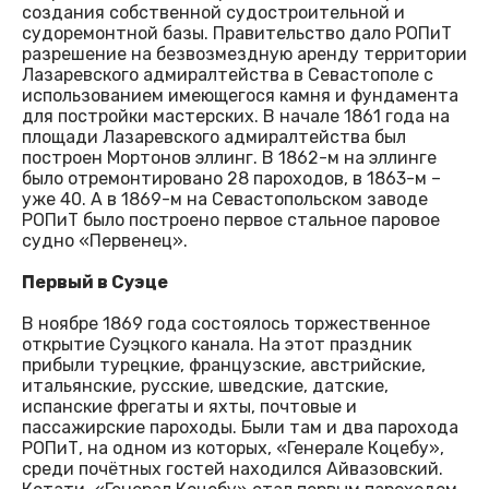
создания собственной судостроительной и
судоремонтной базы. Правительство дало РОПиТ
разрешение на безвозмездную аренду территории
Лазаревского адмиралтейства в Севастополе с
использованием имеющегося камня и фундамента
для постройки мастерских. В начале 1861 года на
площади Лазаревского адмиралтейства был
построен Мортонов эллинг. В 1862-м на эллинге
было отремонтировано 28 пароходов, в 1863-м –
уже 40. А в 1869-м на Севастопольском заводе
РОПиТ было построено первое стальное паровое
судно «Первенец».
Первый в Суэце
В ноябре 1869 года состоялось торжественное
открытие Суэцкого канала. На этот праздник
прибыли турецкие, французские, австрийские,
итальянские, русские, шведские, датские,
испанские фрегаты и яхты, почтовые и
пассажирские пароходы. Были там и два парохода
РОПиТ, на одном из которых, «Генерале Коцебу»,
среди почётных гостей находился Айвазовский.