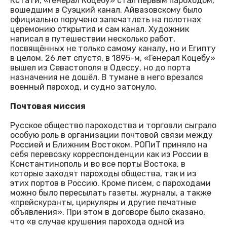
Кстати, «Генерал Коцебу» стал первым пароходом,
вошедшим в Суэцкий канал. Айвазовскому было
официально поручено запечатлеть на полотнах
церемонию открытия и сам канал. Художник
написал в путешествии несколько работ,
посвящённых не только самому каналу, но и Египту
в целом. 26 лет спустя, в 1895-м, «Генерал Коцебу»
вышел из Севастополя в Одессу, но до порта
назначения не дошёл. В тумане в него врезался
военный пароход, и судно затонуло.
Почтовая миссия
Русское общество пароходства и торговли сыграло
особую роль в организации почтовой связи между
Россией и Ближним Востоком. РОПиТ приняло на
себя перевозку корреспонденции как из России в
Константинополь и во все порты Востока, в
которые заходят пароходы общества, так и из
этих портов в Россию. Кроме писем, с пароходами
можно было пересылать газеты, журналы, а также
«прейскуранты, циркуляры и другие печатные
объявления». При этом в договоре было сказано,
что «в случае крушения парохода одной из