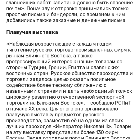
главнейших забот капитана должно быть спасение
почты». Поначалу к отправке принимались только
простые письма и бандероли, со временем к ним
добавились также заказные и денежные письма.
Плавучая выставка
«Наблюдая возрастающее с каждым годом
тяготение русских торгово-промышленных фирм к
рынкам Ближнего Востока, а также
прогрессирующий интерес к нашим товарам со
стороны Турции, Греции, Египта и славянских
восточных стран, Русское общество пароходства и
торговли задалось целью оказать посильное
содействие более тесному сближению с
названными странами и дать необходимый толчок
широкому развитию отечественной экспортной
торговли на Ближнем Востоке», – сообщало РОПиТ
в начале ХХ века. Для этого оно организовало
плавучую выставку предметов русского
производства, разместив её на одном из своих
лучших пароходов «Император Николай II». Товары
на эту выставку представили более 130 фирм
России. Перед отходом в порты Ближнего Востока