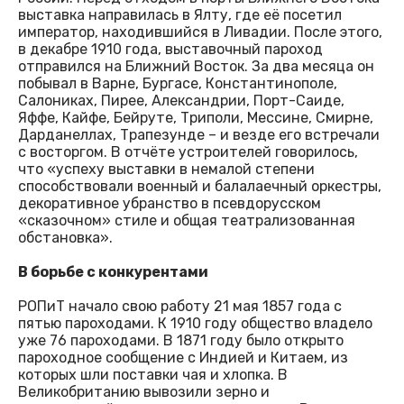
выставка направилась в Ялту, где её посетил
император, находившийся в Ливадии. После этого,
в декабре 1910 года, выставочный пароход
отправился на Ближний Восток. За два месяца он
побывал в Варне, Бургасе, Константинополе,
Салониках, Пирее, Александрии, Порт-Саиде,
Яффе, Кайфе, Бейруте, Триполи, Мессине, Смирне,
Дарданеллах, Трапезунде – и везде его встречали
с восторгом. В отчёте устроителей говорилось,
что «успеху выставки в немалой степени
способствовали военный и балалаечный оркестры,
декоративное убранство в псевдорусском
«сказочном» стиле и общая театрализованная
обстановка».
В борьбе с конкурентами
РОПиТ начало свою работу 21 мая 1857 года с
пятью пароходами. К 1910 году общество владело
уже 76 пароходами. В 1871 году было открыто
пароходное сообщение с Индией и Китаем, из
которых шли поставки чая и хлопка. В
Великобританию вывозили зерно и