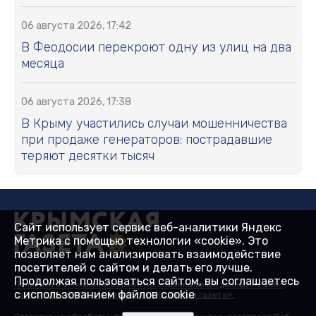
06 августа 2026, 17:42
В Феодосии перекроют одну из улиц на два
месяца
06 августа 2026, 17:38
В Крыму участились случаи мошенничества
при продаже генераторов: пострадавшие
теряют десятки тысяч
Сайт использует сервис веб-аналитики Яндекс
Метрика с помощью технологии «cookie». Это
позволяет нам анализировать взаимодействие
посетителей с сайтом и делать его лучше.
Продолжая пользоваться сайтом, вы соглашаетесь
Политика в отношении обработки персональных данных на веб-
с использованием файлов cookie
сайтах ГБУ РК «Редакция газеты «Крымская газета».