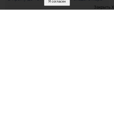
Я согласен
Закрыть X
08 августа 2026, 12:00
Что мешает нам спать и как победить
бессонницу без таблеток
08 августа 2026, 11:35
Хуснуллин сообщил о переломе положения
на трассе, связывающей материковую часть
России с Крымом
Политика в отношении обработки персональных данных на веб-
сайтах ГБУ РК «Редакция газеты «Крымская газета».