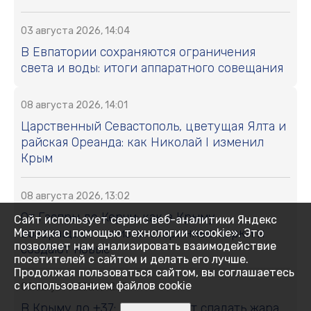
03 августа 2026, 14:04
В Евпатории сохраняются ограничения
света и воды: итоги аппаратного совещания
08 августа 2026, 14:01
Царственный Севастополь, цветущая Ялта и
райская Ореанда: как Николай I изменил
Крым
08 августа 2026, 13:02
От Гаспры до Керчи: как в Крыму
Сайт использует сервис веб-аналитики Яндекс
возвращают к жизни старинные парки и
Метрика с помощью технологии «cookie». Это
позволяет нам анализировать взаимодействие
создают новые
посетителей с сайтом и делать его лучше.
Продолжая пользоваться сайтом, вы соглашаетесь
с использованием файлов cookie
08 августа 2026, 12:15
В Крыму до +37: когда начнёт спадать жара