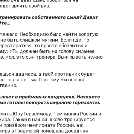
енно она даёт шанс пробиться на
едставлять свой вуз.
– тренировать собственного сына? Давит
ёте…
ь тяжело. Необходимо было найти золотую
 не быть слишком мягким. Если где-то
перестараться, то просто обозлится и
ему: «Ты должен быть на голову сильнее
в, мол, это сын тренера. Выигрывать нужно
ешься два часа, а твой противник будет
ет он, а не ты». Поэтому мы всегда
твенно.
бывает в праймовых кондициях. Назовите
ые готовы покорять широкие горизонты.
делить Юну Герасимову. Чемпионка России и
 мира. Также в нашей школе тренируется
м призёром чемпионата России, а в
 мира в Грецию ей помешала досадная