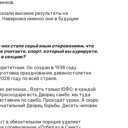
инков.
оказали высокие результаты на
. Наверняка именно они в будущем
я них стало серьёзным откровением, что
к считаете, спорт, который вы курируете,
 в секцию?
ритетным. Он создан в 1938 году.
одготовке празднования девяностолетия
2028 году по всей стране.
ех регионах… Взять только ЮФО: в каждой
 Краснодаре есть Дворец самбо, мы туда
аставник по самбо. Проходят уроки. А скоро
ечательный Дворец борьбы. Десять человек
нт в обязательном порядке уделяет
же соревнования «Победа» в Санкт-