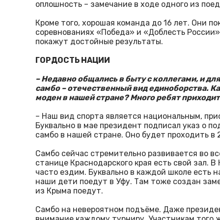
оплошность – замечание в ходе одного из поед
Кроме того, хорошая команда до 16 лет. Они п
соревнованиях «Победа» и «Доблесть России»
покажут достойные результаты.
ГОРДОСТЬ НАЦИИ
– Недавно общались в быту с коллегами, и дл
самбо – отечественный вид единоборства. Ка
моден в нашей стране? Много ребят приходит
– Наш вид спорта является национальным, прио
Буквально в мае президент подписал указ о п
самбо в нашей стране. Оно будет проходить в 
Самбо сейчас стремительно развивается во вс
станице Краснодарского края есть свой зал. В
часто ездим. Буквально в каждой школе есть н
наши дети поедут в Уфу. Там тоже создан зам
из Крыма поедут.
Самбо на невероятном подъёме. Даже президе
внимание каждому турниру. Участникам того 