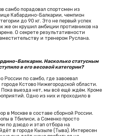
ов самбо порадовал спортсмен из
лице Кабардино-Балкарии, чемпион
тегории до 90 кг. Это не первый успех
ак же он крушил амбиции противников на
арене. О секрете результативности
овместительству и тренером Руслана.
бардино-Балкарии. Насколько статусным
тупило в его весовой категории?
о России по самбо, где завоевал
 городе Кстово Нижегородской области.
 Пока выезда нет, мы всё ещё ждём. Кроме
оприятий. Одно из них и проходило в
р в Москве в составе сборной России.
опы в Тбилиси, а Соменко просто
ии по дзюдо и этап отбора на
йдёт в городе Кызыле (Тыва). Интересен