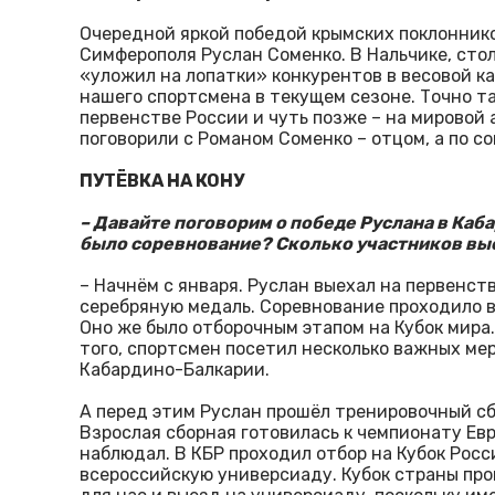
Очередной яркой победой крымских поклонник
Симферополя Руслан Соменко. В Нальчике, сто
«уложил на лопатки» конкурентов в весовой ка
нашего спортсмена в текущем сезоне. Точно т
первенстве России и чуть позже – на мировой 
поговорили с Романом Соменко – отцом, а по с
ПУТЁВКА НА КОНУ
– Давайте поговорим о победе Руслана в Ка
было соревнование? Сколько участников выс
– Начнём с января. Руслан выехал на первенств
серебряную медаль. Соревнование проходило в
Оно же было отборочным этапом на Кубок мира.
того, спортсмен посетил несколько важных мер
Кабардино-Балкарии.
А перед этим Руслан прошёл тренировочный сбо
Взрослая сборная готовилась к чемпионату Евр
наблюдал. В КБР проходил отбор на Кубок Росс
всероссийскую универсиаду. Кубок страны про