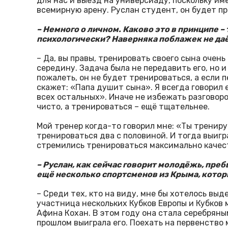
для нас и выезд на универсиаду, поскольку им
всемирную арену. Руслан студент, он будет пр
– Немного о личном. Каково это в принципе 
психологически? Наверняка поблажек не да
– Да, вы правы, тренировать своего сына очен
середину. Задача была не передавить его, но и
пожалеть, он не будет тренироваться, а если 
скажет: «Папа душит сына». Я всегда говорил 
всех остальных». Иначе не избежать разговоро
чисто, а тренироваться – ещё тщательнее.
Мой тренер когда-то говорил мне: «Ты трениру
тренироваться два с половиной. И тогда выигра
стремились тренироваться максимально качес
– Руслан, как сейчас говорит молодёжь, пре
ещё несколько спортсменов из Крыма, котор
– Среди тех, кто на виду, мне бы хотелось вы
участница нескольких Кубков Европы и Кубков
Афина Кохан. В этом году она стала серебряны
прошлом выиграла его. Поехать на первенство