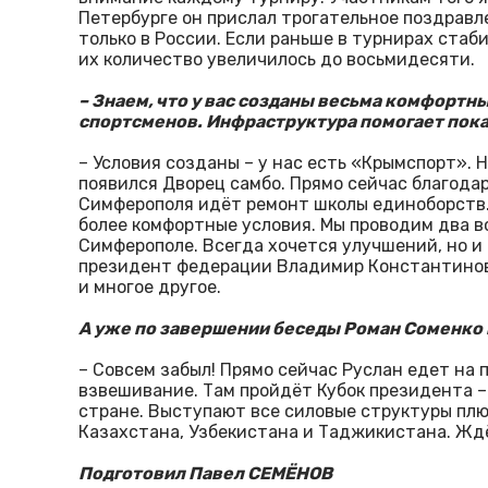
Петербурге он прислал трогательное поздравле
только в России. Если раньше в турнирах стаб
их количество увеличилось до восьмидесяти.
– Знаем, что у вас созданы весьма комфортн
спортсменов. Инфраструктура помогает пок
– Условия созданы – у нас есть «Крымспорт». Н
появился Дворец самбо. Прямо сейчас благода
Симферополя идёт ремонт школы единоборств. 
более комфортные условия. Мы проводим два вс
Симферополе. Всегда хочется улучшений, но и 
президент федерации Владимир Константинов.
и многое другое.
А уже по завершении беседы Роман Соменко 
– Совсем забыл! Прямо сейчас Руслан едет на п
взвешивание. Там пройдёт Кубок президента –
стране. Выступают все силовые структуры плю
Казахстана, Узбекистана и Таджикистана. Ждё
Подготовил Павел СЕМЁНОВ