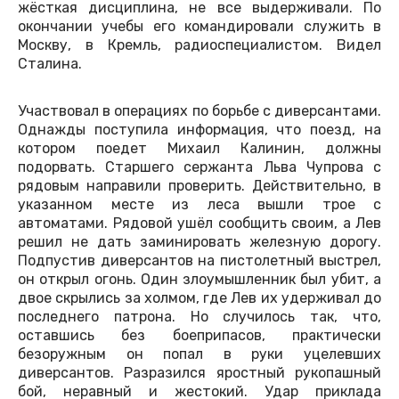
жёсткая дисциплина, не все выдерживали. По
окончании учебы его командировали служить в
Москву, в Кремль, радиоспециалистом. Видел
Сталина.
Участвовал в операциях по борьбе с диверсантами.
Однажды поступила информация, что поезд, на
котором поедет Михаил Калинин, должны
подорвать. Старшего сержанта Льва Чупрова с
рядовым направили проверить. Действительно, в
указанном месте из леса вышли трое с
автоматами. Рядовой ушёл сообщить своим, а Лев
решил не дать заминировать железную дорогу.
Подпустив диверсантов на пистолетный выстрел,
он открыл огонь. Один злоумышленник был убит, а
двое скрылись за холмом, где Лев их удерживал до
последнего патрона. Но случилось так, что,
оставшись без боеприпасов, практически
безоружным он попал в руки уцелевших
диверсантов. Разразился яростный рукопашный
бой, неравный и жестокий. Удар приклада