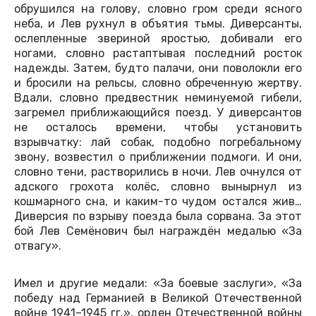
обрушился на голову, словно гром среди ясного
неба, и Лев рухнул в объятия тьмы. Диверсанты,
ослепленные звериной яростью, добивали его
ногами, словно растаптывая последний росток
надежды. Затем, будто палачи, они поволокли его
и бросили на рельсы, словно обреченную жертву.
Вдали, словно предвестник неминуемой гибели,
загремел приближающийся поезд. У диверсантов
не осталось времени, чтобы установить
взрывчатку: лай собак, подобно погребальному
звону, возвестил о приближении подмоги. И они,
словно тени, растворились в ночи. Лев очнулся от
адского грохота колёс, словно вынырнул из
кошмарного сна, и каким-то чудом остался жив…
Диверсия по взрыву поезда была сорвана. За этот
бой Лев Семёнович был награждён медалью «За
отвагу».
Имел и другие медали: «За боевые заслуги», «За
победу над Германией в Великой Отечественной
войне 1941–1945 гг.», орден Отечественной войны