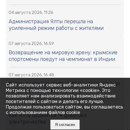
04 августа 2026, 11:26
Администрация Ялты перешла на
усиленный режим работы с жителями
07 августа 2026, 16:59
Возвращение на мировую арену: крымские
спортсмены поедут на чемпионат в Индии
07 августа 2026, 16:48
В Черноморском районе 11 августа отключат
Сайт использует сервис веб-аналитики Яндекс
свет: список сёл и улиц
Метрика с помощью технологии «cookie». Это
позволяет нам анализировать взаимодействие
посетителей с сайтом и делать его лучше.
07 августа 2026, 16:27
Продолжая пользоваться сайтом, вы соглашаетесь
с использованием файлов cookie
Как Ялта держится 14 дней без
электричества
Я согласен