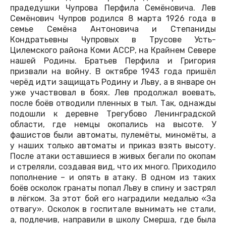
прадедушки Чупрова Перфила Семёновича. Лев
Семёнович Чупров родился 8 марта 1926 года в
семье Семёна Антоновича и Степаниды
Кондратьевны Чупровых в Трусове Усть-
Цилемского района Коми АССР, на Крайнем Севере
нашей Родины. Братьев Перфила и Григория
призвали на войну. В октябре 1943 года пришёл
черёд идти защищать Родину и Льву, а в январе он
уже участвовал в боях. Лев продолжал воевать,
после боёв отводили пленных в тыл. Так, однажды
подошли к деревне Трегубово Ленинградской
области, где немцы окопались на высоте. У
фашистов были автоматы, пулемёты, миномёты, а
у наших только автоматы и приказ взять высоту.
После атаки оставшиеся в живых бегали по окопам
и стреляли, создавая вид, что их много. Приходило
пополнение – и опять в атаку. В одном из таких
боёв осколок гранаты попал Льву в спину и застрял
в лёгком. За этот бой его наградили медалью «За
отвагу». Осколок в госпитале вынимать не стали,
а, подлечив, направили в школу Смерша, где была