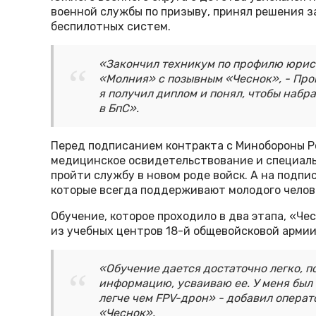
военной службы по призыву, принял решения з
беспилотных систем.
«Закончил техникум по профилю юрист
«Молния» с позывным «Чеснок», - Про
я получил диплом и понял, чтобы набр
в БпС».
Перед подписанием контракта с Минобороны Р
медицинское освидетельствование и специаль
пройти службу в новом роде войск. А на подп
которые всегда поддерживают молодого челов
Обучение, которое проходило в два этапа, «Че
из учебных центров 18-й общевойсковой арми
«Обучение дается достаточно легко, п
информацию, усваиваю ее. У меня был 
легче чем FPV-дрон» - добавил опера
«Чеснок».