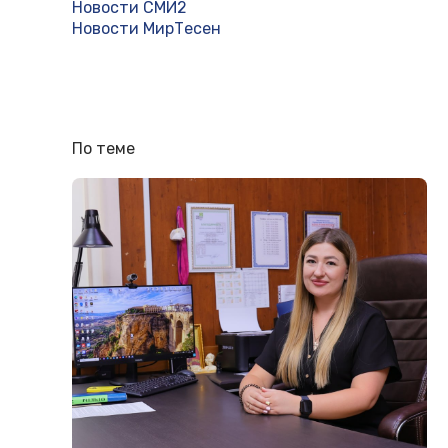
Новости СМИ2
Новости МирТесен
По теме