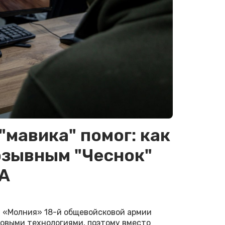
"мавика" помог: как
озывным "Чеснок"
ЛА
а «Молния» 18-й общевойсковой армии
новыми технологиями, поэтому вместо