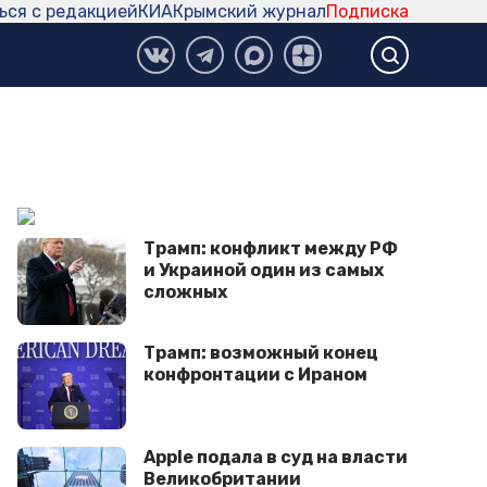
ься с редакцией
КИА
Крымский журнал
Подписка
Трамп: конфликт между РФ
и Украиной один из самых
сложных
Трамп: возможный конец
конфронтации с Ираном
Apple подала в суд на власти
Великобритании