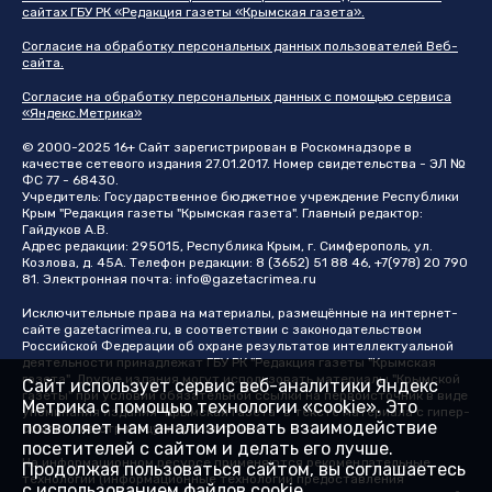
сайтах ГБУ РК «Редакция газеты «Крымская газета».
Согласие на обработку персональных данных пользователей Веб-
сайта.
Согласие на обработку персональных данных с помощью сервиса
«Яндекс.Метрика»
© 2000-2025 16+ Сайт зарегистрирован в Роскомнадзоре в
качестве сетевого издания 27.01.2017. Номер свидетельства - ЭЛ №
ФС 77 - 68430.
Учредитель: Государственное бюджетное учреждение Республики
Крым "Редакция газеты "Крымская газета". Главный редактор:
Гайдуков А.В.
Адрес редакции: 295015, Республика Крым, г. Симферополь, ул.
Козлова, д. 45А. Телефон редакции: 8 (3652) 51 88 46, +7(978) 20 790
81. Электронная почта:
info@gazetacrimea.ru
Исключительные права на материалы, размещённые на интернет-
сайте
gazetacrimea.ru
, в соответствии с законодательством
Российской Федерации об охране результатов интеллектуальной
деятельности принадлежат ГБУ РК "Редакция газеты "Крымская
газета". Другие издания могут использовать материалы "Крымской
Сайт использует сервис веб-аналитики Яндекс
газеты" при условии обязательной ссылки на первоисточник в виде
Метрика с помощью технологии «cookie». Это
упоминания издания "Крымская газета" в тексте материала с гипер-
позволяет нам анализировать взаимодействие
ссылкой на страницу-первоисточник
посетителей с сайтом и делать его лучше.
На информационном ресурсе применяются рекомендательные
Продолжая пользоваться сайтом, вы соглашаетесь
технологии (информационные технологии предоставления
с использованием файлов cookie