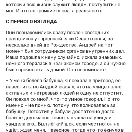
который всю жизнь служит людям, поступить не
мог. И это не громкие слова, а реальность.
С ПЕРВОГО ВЗГЛЯДА
Они познакомились сразу после новогодних
праздников у городской ёлки Севастополя, за
несколько дней до Рождества. Андрей на тот
момент был сотрудником органов внутренних дел.
Маша подошла к нему случайно: искала знакомых,
немного терялась в незнакомом городе, а ей нужно
было срочно ехать домой. Она вспоминает:
– У меня болела бабушка, я поехала в пригород её
навестить, но Андрей сказал, что на улице полно
активных и нетрезвых людей и одну не отпустит.
Он поехал со мной, что-то умное говорил. Но что
именно – не помню, потому что волновалась за
бабушку. Погостив у бабули достаточно долго,
больше двух часов точно, я вышла на улицу и
увидела его… Был лёгкий шок, если честно: он не
ушёл, ждал меня. Наверное, тогда что-то ёкнуло в