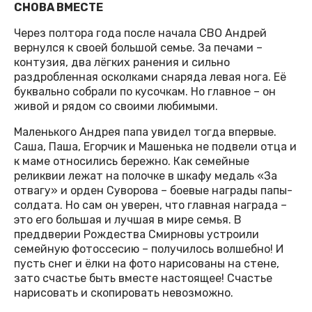
СНОВА ВМЕСТЕ
Через полтора года после начала СВО Андрей
вернулся к своей большой семье. За печами –
контузия, два лёгких ранения и сильно
раздробленная осколками снаряда левая нога. Её
буквально собрали по кусочкам. Но главное – он
живой и рядом со своими любимыми.
Маленького Андрея папа увидел тогда впервые.
Саша, Паша, Егорчик и Машенька не подвели отца и
к маме относились бережно. Как семейные
реликвии лежат на полочке в шкафу медаль «За
отвагу» и орден Суворова – боевые награды папы-
солдата. Но сам он уверен, что главная награда –
это его большая и лучшая в мире семья. В
преддверии Рождества Смирновы устроили
семейную фотоссесию – получилось волшебно! И
пусть снег и ёлки на фото нарисованы на стене,
зато счастье быть вместе настоящее! Счастье
нарисовать и скопировать невозможно.