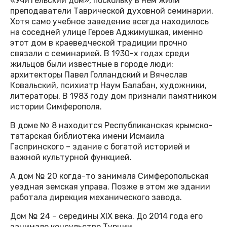
«Учительский дом», поскольку в нём жили
преподаватели Таврической духовной семинарии.
Хотя само учебное заведение всегда находилось
на соседней улице Героев Аджимушкая, именно
этот дом в краеведческой традиции прочно
связали с семинарией. В 1930-х годах среди
жильцов были известные в городе люди:
архитекторы Павел Голландский и Вячеслав
Ковальский, психиатр Наум Балабан, художники,
литераторы. В 1983 году дом признали памятником
истории Симферополя.
В доме № 8 находится Республиканская крымско-
татарская библиотека имени Исмаила
Гаспринского – здание с богатой историей и
важной культурной функцией.
А дом № 20 когда-то занимала Симферопольская
уездная земская управа. Позже в этом же здании
работала дирекция механического завода.
Дом № 24 – середины XIX века. До 2014 года его
занимало консульство Турции.