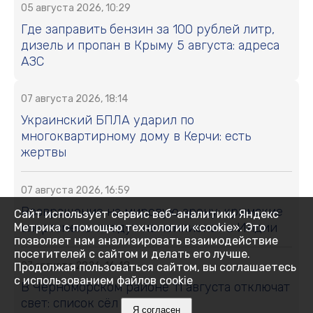
05 августа 2026, 10:29
Где заправить бензин за 100 рублей литр,
дизель и пропан в Крыму 5 августа: адреса
АЗС
07 августа 2026, 18:14
Украинский БПЛА ударил по
многоквартирному дому в Керчи: есть
жертвы
07 августа 2026, 16:59
Возвращение на мировую арену: крымские
Сайт использует сервис веб-аналитики Яндекс
спортсмены поедут на чемпионат в Индии
Метрика с помощью технологии «cookie». Это
позволяет нам анализировать взаимодействие
посетителей с сайтом и делать его лучше.
07 августа 2026, 16:48
Продолжая пользоваться сайтом, вы соглашаетесь
с использованием файлов cookie
В Черноморском районе 11 августа отключат
свет: список сёл и улиц
Я согласен