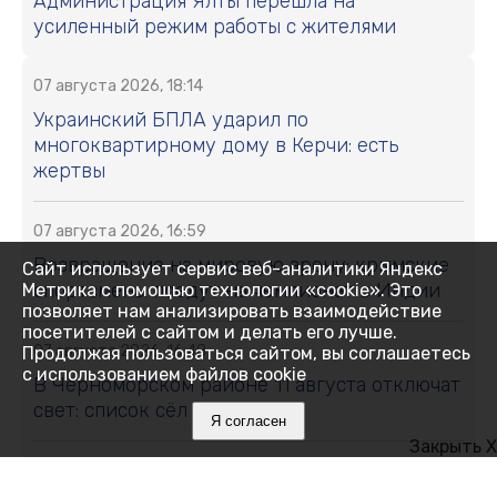
Администрация Ялты перешла на
усиленный режим работы с жителями
07 августа 2026, 18:14
Украинский БПЛА ударил по
многоквартирному дому в Керчи: есть
жертвы
07 августа 2026, 16:59
Возвращение на мировую арену: крымские
Сайт использует сервис веб-аналитики Яндекс
спортсмены поедут на чемпионат в Индии
Метрика с помощью технологии «cookie». Это
позволяет нам анализировать взаимодействие
посетителей с сайтом и делать его лучше.
07 августа 2026, 16:48
Продолжая пользоваться сайтом, вы соглашаетесь
с использованием файлов cookie
В Черноморском районе 11 августа отключат
свет: список сёл и улиц
Я согласен
Закрыть X
07 августа 2026, 16:27