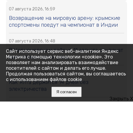
07 августа 2026, 16:59
Возвращение на мировую арену: крымские
спортсмены поедут на чемпионат в Индии
07 августа 2026, 16:48
В Черноморском районе 11 августа отключат
Сайт использует сервис веб-аналитики Яндекс
свет: список сёл и улиц
Метрика с помощью технологии «cookie». Это
позволяет нам анализировать взаимодействие
посетителей с сайтом и делать его лучше.
07 августа 2026, 16:27
Продолжая пользоваться сайтом, вы соглашаетесь
с использованием файлов cookie
Как Ялта держится 14 дней без
электричества
Я согласен
Закрыть X
07 августа 2026, 16:05
Месяц на привязи без воды и тени:
алуштинцы бьют тревогу и просят спасти
пони