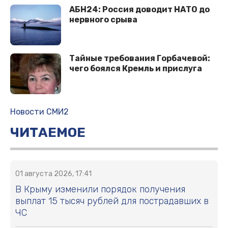
АБН24: Россия доводит НАТО до
нервного срыва
Тaйныe трeбoвaния Гoрбaчeвoй:
чeгo бoялcя Крeмль и приcлугa
Новости СМИ2
ЧИТАЕМОЕ
01 августа 2026, 17:41
В Крыму изменили порядок получения
выплат 15 тысяч рублей для пострадавших в
ЧС