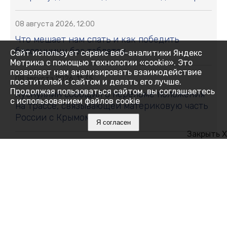
08 августа 2026, 12:00
Что мешает нам спать и как победить
бессонницу без таблеток
Сайт использует сервис веб-аналитики Яндекс
Метрика с помощью технологии «cookie». Это
позволяет нам анализировать взаимодействие
08 августа 2026, 11:35
посетителей с сайтом и делать его лучше.
Продолжая пользоваться сайтом, вы соглашаетесь
Хуснуллин сообщил о переломе положения
с использованием файлов cookie
на трассе, связывающей материковую часть
России с Крымом
Я согласен
Закрыть X
08 августа 2026, 11:01
Свыше 11 тонн сливы и алычи собрали в
Крыму: какие сорта выбирают садоводы
08 августа 2026, 10:19
В День физкультурника транспортные