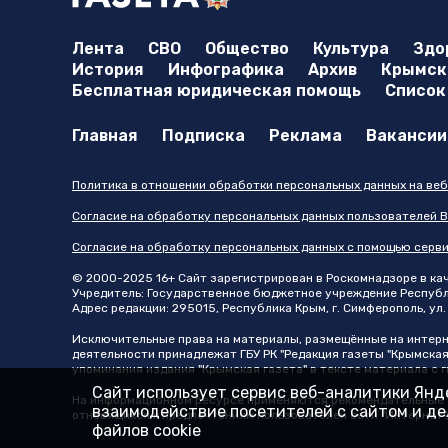
Лента
СВО
Общество
Культура
Здо
История
Инфографика
Архив
Крымска
Бесплатная юридическая помощь
Список
Главная
Подписка
Реклама
Вакансии
Политика в отношении обработки персональных данных на веб
Согласие на обработку персональных данных пользователей В
Согласие на обработку персональных данных с помощью серв
© 2000-2025 16+ Сайт зарегистрирован в Роскомнадзоре в каче
Учредитель: Государственное бюджетное учреждение Республик
Адрес редакции: 295015, Республика Крым, г. Симферополь, ул. 
Исключительные права на материалы, размещённые на интер
деятельности принадлежат ГБУ РК "Редакция газеты "Крымская
упоминания издания "Крымская газета" в тексте материала с
Сайт использует сервис веб-аналитики Янде
На информационном ресурсе применяются рекомендательные т
взаимодействие посетителей с сайтом и дел
относящихся к предпочтениям пользователей сети "Интернет"
файлов cookie