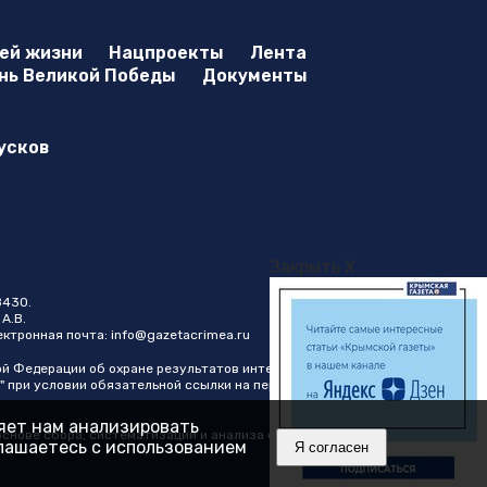
оей жизни
Нацпроекты
Лента
нь Великой Победы
Документы
усков
Закрыть X
8430.
А.В.
лектронная почта:
info@gazetacrimea.ru
ой Федерации об охране результатов интеллектуальной
" при условии обязательной ссылки на первоисточник в виде
ляет нам анализировать
нове сбора, систематизации и анализа сведений,
глашаетесь с использованием
Я согласен