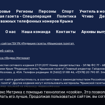
ровье
Регионы
Персоны
Спорт
Учитель в м
я газета - Спецоперация
Политика
Чтиво
Де
 важных телефонных номеров Крыма
О нас
Наша команда
Контакты
Архивы вып
-сайтах ГБУ РК «Редакция газеты «Крымская газета».
еб-сайта.
иса «Яндекс.Метрика»
стве сетевого издания 27.01.2017. Номер свидетельства - ЭЛ № ФС 77 - 6
и Крым "Редакция газеты "Крымская газета". Главный редактор: Гайдуков 
Козлова, д. 45А. Телефон редакции: 8 (3652) 51 88 46, +7(978) 20 790 81. Э
нет-сайте
gazetacrimea.ru
, в соответствии с законодательством Российск
 газета". Другие издания могут использовать материалы "Крымской газеты
 гипер-ссылкой на страницу-первоисточник
кс Метрика с помощью технологии «cookie». Это позво
ехнологии (информационные технологии предоставления информации на ос
ать его лучше. Продолжая пользоваться сайтом, вы со
, находящихся на территории Российской Федерации)