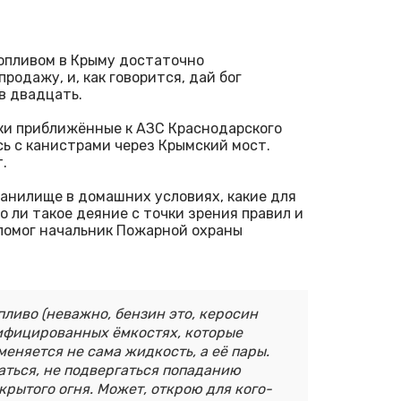
опливом в Крыму достаточно
родажу, и, как говорится, дай бог
ов двадцать.
ски приближённые к АЗС Краснодарского
сь с канистрами через Крымский мост.
.
ранилище в домашних условиях, какие для
о ли такое деяние с точки зрения правил и
 помог начальник Пожарной охраны
пливо (неважно, бензин это, керосин
тифицированных ёмкостях, которые
еняется не сама жидкость, а её пары.
ться, не подвергаться попаданию
крытого огня. Может, открою для кого-