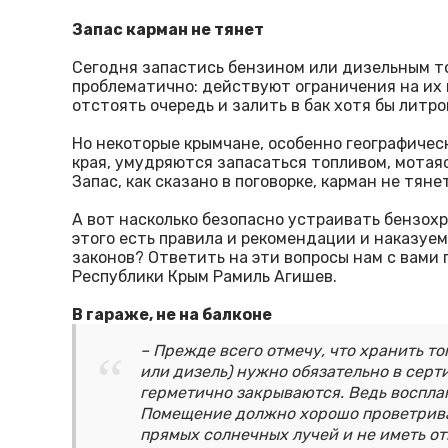
Запас карман не тянет
Сегодня запастись бензином или дизельным т
проблематично: действуют ограничения на их п
отстоять очередь и залить в бак хотя бы литр
Но некоторые крымчане, особенно географиче
края, умудряются запасаться топливом, мотая
Запас, как сказано в поговорке, карман не тянет
А вот насколько безопасно устраивать бензох
этого есть правила и рекомендации и наказуем
законов? Ответить на эти вопросы нам с вами
Республики Крым Рамиль Агишев.
В гараже, не на балконе
– Прежде всего отмечу, что хранить то
или дизель) нужно обязательно в сер
герметично закрываются. Ведь восплам
Помещение должно хорошо проветрива
прямых солнечных лучей и не иметь от