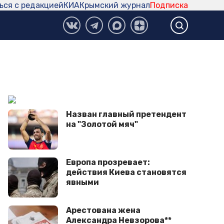
ься с редакцией
КИА
Крымский журнал
Подписка
Назван главный претендент
на "Золотой мяч"
Европа прозревает:
действия Киева становятся
явными
Арестована жена
Александра Невзорова**