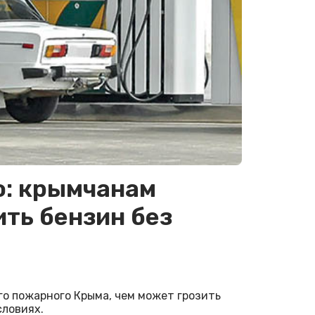
о: крымчанам
ить бензин без
го пожарного Крыма, чем может грозить
словиях.