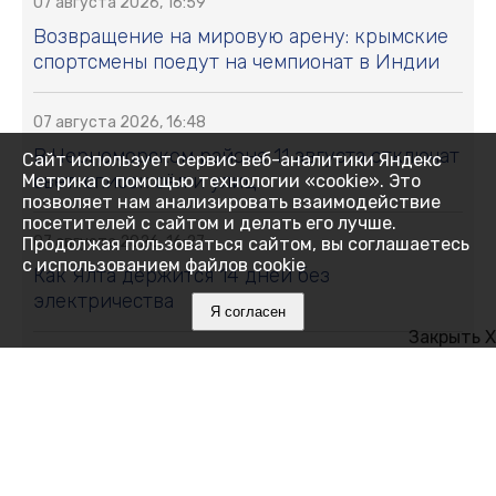
07 августа 2026, 16:59
Возвращение на мировую арену: крымские
спортсмены поедут на чемпионат в Индии
07 августа 2026, 16:48
В Черноморском районе 11 августа отключат
Сайт использует сервис веб-аналитики Яндекс
свет: список сёл и улиц
Метрика с помощью технологии «cookie». Это
позволяет нам анализировать взаимодействие
посетителей с сайтом и делать его лучше.
07 августа 2026, 16:27
Продолжая пользоваться сайтом, вы соглашаетесь
с использованием файлов cookie
Как Ялта держится 14 дней без
электричества
Я согласен
Закрыть X
07 августа 2026, 16:05
Месяц на привязи без воды и тени:
алуштинцы бьют тревогу и просят спасти
пони