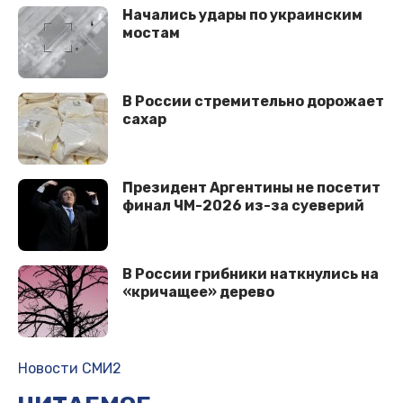
Начались удары по украинским
мостам
В России стремительно дорожает
сахар
Президент Аргентины не посетит
финал ЧМ-2026 из-за суеверий
В России грибники наткнулись на
«кричащее» дерево
Новости СМИ2