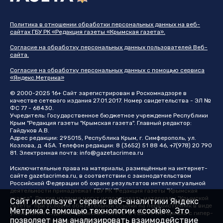
Политика в отношении обработки персональных данных на веб-
сайтах ГБУ РК «Редакция газеты «Крымская газета».
Согласие на обработку персональных данных пользователей Веб-
сайта.
Согласие на обработку персональных данных с помощью сервиса
«Яндекс.Метрика»
© 2000-2025 16+ Сайт зарегистрирован в Роскомнадзоре в
качестве сетевого издания 27.01.2017. Номер свидетельства - ЭЛ №
ФС 77 - 68430.
Учредитель: Государственное бюджетное учреждение Республики
Крым "Редакция газеты "Крымская газета". Главный редактор:
Гайдуков А.В.
Адрес редакции: 295015, Республика Крым, г. Симферополь, ул.
Козлова, д. 45А. Телефон редакции: 8 (3652) 51 88 46, +7(978) 20 790
81. Электронная почта:
info@gazetacrimea.ru
Исключительные права на материалы, размещённые на интернет-
сайте
gazetacrimea.ru
, в соответствии с законодательством
Российской Федерации об охране результатов интеллектуальной
деятельности принадлежат ГБУ РК "Редакция газеты "Крымская
газета". Другие издания могут использовать материалы "Крымской
Сайт использует сервис веб-аналитики Яндекс
газеты" при условии обязательной ссылки на первоисточник в виде
Метрика с помощью технологии «cookie». Это
упоминания издания "Крымская газета" в тексте материала с гипер-
позволяет нам анализировать взаимодействие
ссылкой на страницу-первоисточник