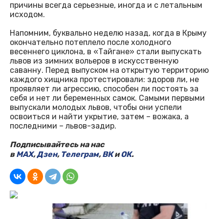
причины всегда серьезные, иногда и с летальным
исходом.
Напомним, буквально неделю назад, когда в Крыму
окончательно потеплело после холодного
весеннего циклона, в «Тайгане» стали выпускать
львов из зимних вольеров в искусственную
саванну. Перед выпуском на открытую территорию
каждого хищника протестировали: здоров ли, не
проявляет ли агрессию, способен ли постоять за
себя и нет ли беременных самок. Самыми первыми
выпускали молодых львов, чтобы они успели
освоиться и найти укрытие, затем – вожака, а
последними – львов-задир.
Подписывайтесь на нас
в
MAX
,
Дзен
,
Телеграм
,
ВК
и
ОК
.