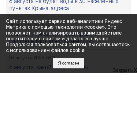
6 августа не будет воды в 30 населённых
пунктах Крыма: адреса
Сайт использует сервис веб-аналитики Яндекс
06 августа 2026, 8:13
Метрика с помощью технологии «cookie». Это
позволяет нам анализировать взаимодействие
Свет есть не везде: как в Крыму
посетителей с сайтом и делать его лучше.
распределяют электроэнергию
Продолжая пользоваться сайтом, вы соглашаетесь
с использованием файлов cookie
06 августа 2026, 0:02
Я согласен
6 августа: какой сегодня день
Закрыть X
05 августа 2026, 20:39
Ялтинский педагог вошла в число лучших
наставников страны
05 августа 2026, 19:49
В Евпатории наказали родителей за ночные
прогулки детей и езду на мопедах