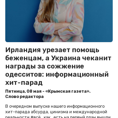
Ирландия урезает помощь
беженцам, а Украина чеканит
награды за сожжение
одесситов: информационный
хит-парад
Пятница, 08 мая - «Крымская газета».
Слово редактора
В очередном выпуске нашего информационного
хит-парада абсурда, цинизма и международной
реальности #всё_как_есть на первый план вышли