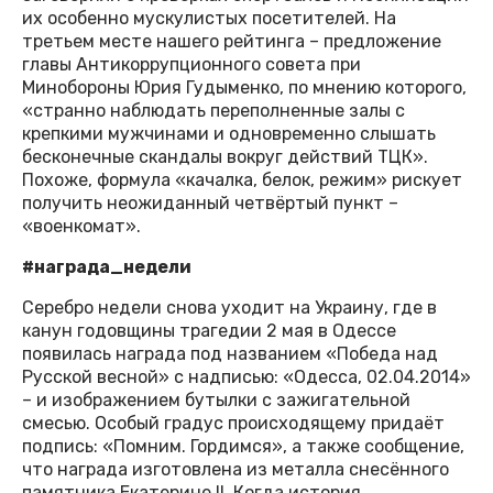
их особенно мускулистых посетителей. На
третьем месте нашего рейтинга – предложение
главы Антикоррупционного совета при
Минобороны Юрия Гудыменко, по мнению которого,
«странно наблюдать переполненные залы с
крепкими мужчинами и одновременно слышать
бесконечные скандалы вокруг действий ТЦК».
Похоже, формула «качалка, белок, режим» рискует
получить неожиданный четвёртый пункт –
«военкомат».
#награда_недели
Серебро недели снова уходит на Украину, где в
канун годовщины трагедии 2 мая в Одессе
появилась награда под названием «Победа над
Русской весной» с надписью: «Одесса, 02.04.2014»
– и изображением бутылки с зажигательной
смесью. Особый градус происходящему придаёт
подпись: «Помним. Гордимся», а также сообщение,
что награда изготовлена из металла снесённого
памятника Екатерине II. Когда история