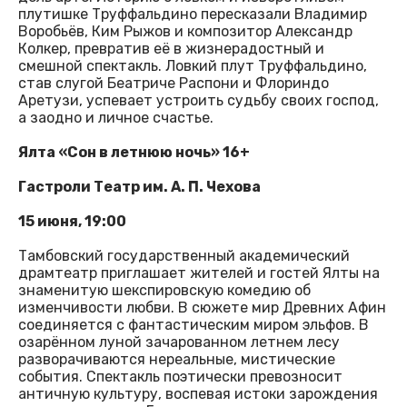
плутишке Труффальдино пересказали Владимир
Воробьёв, Ким Рыжов и композитор Александр
Колкер, превратив её в жизнерадостный и
смешной спектакль. Ловкий плут Труффальдино,
став слугой Беатриче Распони и Флориндо
Аретузи, успевает устроить судьбу своих господ,
а заодно и личное счастье.
Ялта «Сон в летнюю ночь» 16+
Гастроли Театр им. А. П. Чехова
15 июня, 19:00
Тамбовский государственный академический
драмтеатр приглашает жителей и гостей Ялты на
знаменитую шекспировскую комедию об
изменчивости любви. В сюжете мир Древних Афин
соединяется с фантастическим миром эльфов. В
озарённом луной зачарованном летнем лесу
разворачиваются нереальные, мистические
события. Спектакль поэтически превозносит
античную культуру, воспевая истоки зарождения