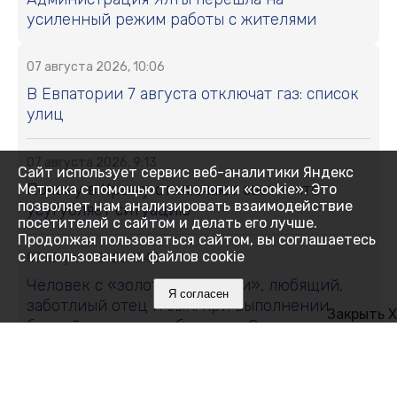
усиленный режим работы с жителями
07 августа 2026, 10:06
В Евпатории 7 августа отключат газ: список
улиц
07 августа 2026, 9:13
Сайт использует сервис веб-аналитики Яндекс
Почему в Крыму отключают свет и что
Метрика с помощью технологии «cookie». Это
позволяет нам анализировать взаимодействие
усугубляет ситуацию
посетителей с сайтом и делать его лучше.
Продолжая пользоваться сайтом, вы соглашаетесь
с использованием файлов cookie
07 августа 2026, 8:48
Человек с «золотыми руками», любящий,
Я согласен
заботлиый отец и сын: при выполнении
Закрыть X
боевой задачи погиб житель Сак
07 августа 2026, 8:06