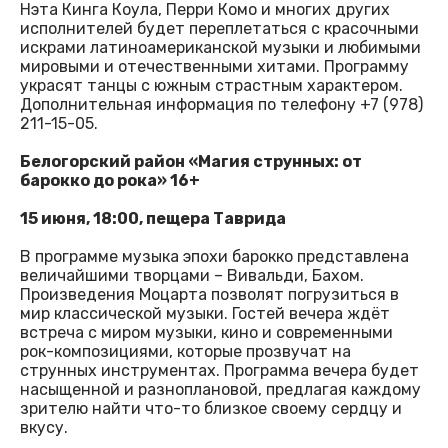
Нэта Кинга Коула, Перри Комо и многих других
исполнителей будет переплетаться с красочными
искрами латиноамериканской музыки и любимыми
мировыми и отечественными хитами. Программу
украсят танцы с южным страстным характером.
Дополнительная информация по телефону +7 (978)
211-15-05.
Белогорский район «Магия струнных: от
барокко до рока» 16+
15 июня, 18:00, пещера Таврида
В программе музыка эпохи барокко представлена
величайшими творцами – Вивальди, Бахом.
Произведения Моцарта позволят погрузиться в
мир классической музыки. Гостей вечера ждёт
встреча с миром музыки, кино и современными
рок-композициями, которые прозвучат на
струнных инструментах. Программа вечера будет
насыщенной и разноплановой, предлагая каждому
зрителю найти что-то близкое своему сердцу и
вкусу.