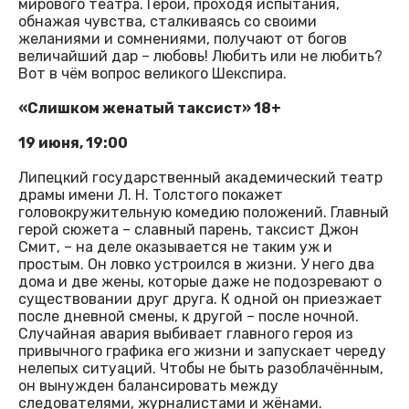
мирового театра. Герои, проходя испытания,
обнажая чувства, сталкиваясь со своими
желаниями и сомнениями, получают от богов
величайший дар – любовь! Любить или не любить?
Вот в чём вопрос великого Шекспира.
«Слишком женатый таксист» 18+
19 июня, 19:00
Липецкий государственный академический театр
драмы имени Л. Н. Толстого покажет
головокружительную комедию положений. Главный
герой сюжета – славный парень, таксист Джон
Смит, – на деле оказывается не таким уж и
простым. Он ловко устроился в жизни. У него два
дома и две жены, которые даже не подозревают о
существовании друг друга. К одной он приезжает
после дневной смены, к другой – после ночной.
Случайная авария выбивает главного героя из
привычного графика его жизни и запускает череду
нелепых ситуаций. Чтобы не быть разоблачённым,
он вынужден балансировать между
следователями, журналистами и жёнами.