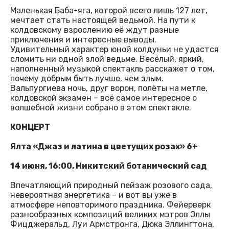
Маленькая Баба-яга, которой всего лишь 127 лет,
мечтает стать настоящей ведьмой. На пути к
колдовскому взрослению её ждут разные
приключения и интересные выводы.
Удивительный характер юной колдуньи не удастся
сломить ни одной злой ведьме. Весёлый, яркий,
наполненный музыкой спектакль расскажет о том,
почему добрым быть лучше, чем злым.
Вальпургиева ночь, друг ворон, полёты на метле,
колдовской экзамен – всё самое интересное о
волшебной жизни собрано в этом спектакле.
КОНЦЕРТ
Ялта «Джаз и латина в цветущих розах» 6+
14 июня, 16:00, Никитский ботанический сад
Впечатляющий природный пейзаж розового сада,
невероятная энергетика – и вот вы уже в
атмосфере неповторимого праздника. Фейерверк
разнообразных композиций великих мэтров Эллы
Фицджеральд, Луи Армстронга, Дюка Эллингтона,