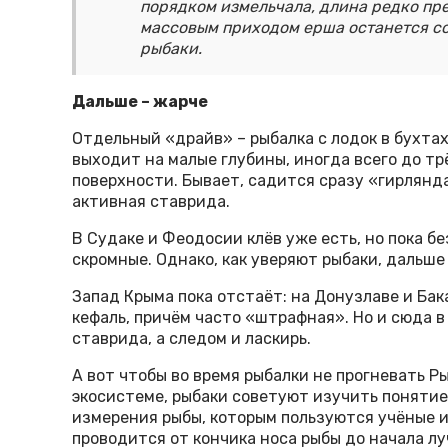
порядком измельчала, длина редко пре
массовым приходом ерша останется со
рыбаки.
Дальше – жарче
Отдельный «драйв» – рыбалка с лодок в бухтах
выходит на малые глубины, иногда всего до тр
поверхности. Бывает, садится сразу «гирлянда
активная ставрида.
В Судаке и Феодосии клёв уже есть, но пока б
скромные. Однако, как уверяют рыбаки, дальше
Запад Крыма пока отстаёт: на Донузлаве и Бак
кефаль, причём часто «штрафная». Но и сюда 
ставрида, а следом и ласкирь.
А вот чтобы во время рыбалки не прогневать Р
экосистеме, рыбаки советуют изучить понятие
измерения рыбы, которым пользуются учёные и 
проводится от кончика носа рыбы до начала лу