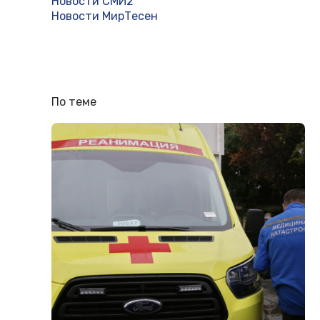
Новости СМИ2
Новости МирТесен
По теме