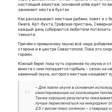
настоящий ажиотаж: основной клёв идёт по ве
занимают места в бухтах.
Как рассказывают местные рыбаки, ловят и с бе
Омеге, Арт-бухта, Графская пристань, Северная
каждый день собираются любители потаскать с
темноте.
Причём к привычному окуню всё чаще добавляет
стороне и в центре Севастополя. Пока это скор
горами.
Южный берег пока чуть скромнее по окуню и ст
вместе с ним попадается горбыль – сезон на не
каменный окунь, которого местные называют к
– Для ловли окуня в основном использ
смонтированные на скользящем попла
Также хорошие результаты показывает 
лучше переключаться на микроджиг от
2,5 г весом плюс силикон – ставрида 