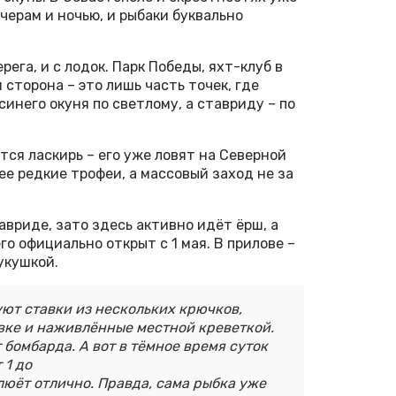
черам и ночью, и рыбаки буквально
рега, и с лодок. Парк Победы, яхт-клуб в
 сторона – это лишь часть точек, где
инего окуня по светлому, а ставриду – по
ся ласкирь – его уже ловят на Северной
ее редкие трофеи, а массовый заход не за
авриде, зато здесь активно идёт ёрш, а
го официально открыт с 1 мая. В прилове –
укушкой.
уют ставки из нескольких крючков,
вке и наживлённые местной креветкой.
бомбарда. А вот в тёмное время суток
 1 до
клюёт отлично. Правда, сама рыбка уже