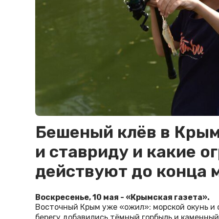
Бешеный клёв в Крыму
и ставриду и какие о
действуют до конца 
Воскресенье, 10 мая - «Крымская газета».
Восточный Крым уже «ожил»: морской окунь и 
берегу добавились тёмный горбыль и каменный