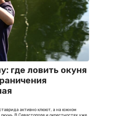
: где ловить окуня
граничения
мая
ставрида активно клюют, а на южном
 окунь. В Севастополе и окрестностях уже