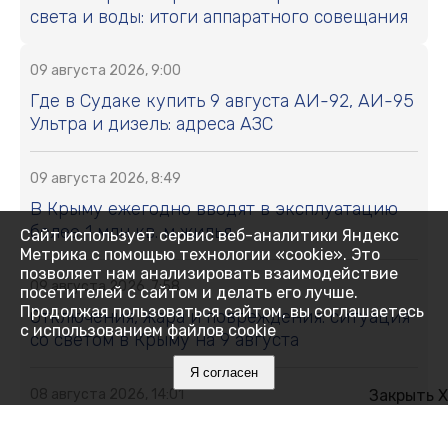
света и воды: итоги аппаратного совещания
09 августа 2026, 9:00
Где в Судаке купить 9 августа АИ-92, АИ-95
Ультра и дизель: адреса АЗС
09 августа 2026, 8:49
В Крыму ежегодно вводят в эксплуатацию
более 1 млн кв. м жилья
Сайт использует сервис веб-аналитики Яндекс
Метрика с помощью технологии «cookie». Это
позволяет нам анализировать взаимодействие
09 августа 2026, 7:58
посетителей с сайтом и делать его лучше.
Продолжая пользоваться сайтом, вы соглашаетесь
Отключения, жара и повреждения: ситуация
с использованием файлов cookie
со светом в Крыму на 9 августа
Я согласен
08 августа 2026, 14:01
Закрыть X
Царственный Севастополь, цветущая Ялта и